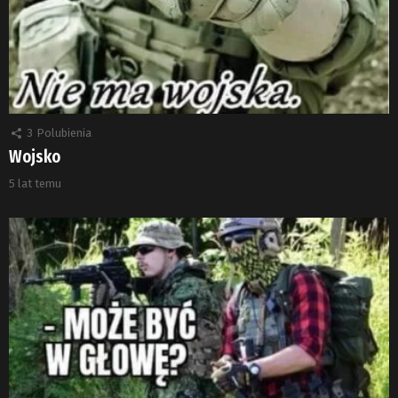
3
Polubienia
Wojsko
5 lat temu