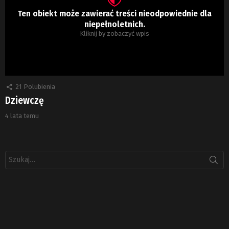
Ten obiekt może zawierać treści nieodpowiednie dla
niepełnoletnich.
Kliknij by zobaczyć wpis
21
Polubienia
Dziewczę
4 lata temu
Szukaj: