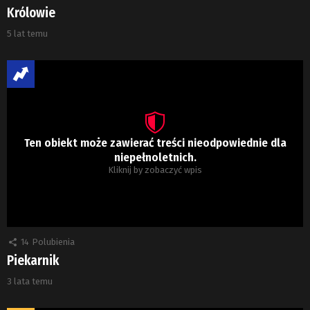
Królowie
5 lat temu
Ten obiekt może zawierać treści nieodpowiednie dla
niepełnoletnich.
Kliknij by zobaczyć wpis
14
Polubienia
Piekarnik
3 lata temu