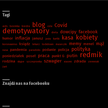
Tagi
blog
Covid
aids
beemka
biedra
cola
demotywatory
dowcipy
facebook
dieta
kobiety
kasa
inflacja
humor
janusz
jasiu
kartki
memy
mąż
ksiądz
menel
koronawirus
lekarz
lockdown
maseczki
polityka
pandemia
podanie
policja
nasa
paradoks
redmik
praca
putin
poniedziałek
poseł
punkt G
szwagier
rodzina
zdrada
skype
szczepionka
xiaomi
ziemniak
żart
Znajdź nas na Facebooku