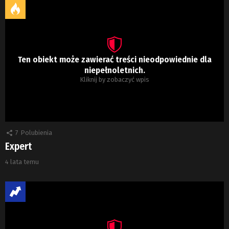
Ten obiekt może zawierać treści nieodpowiednie dla
niepełnoletnich.
Kliknij by zobaczyć wpis
7
Polubienia
Expert
4 lata temu