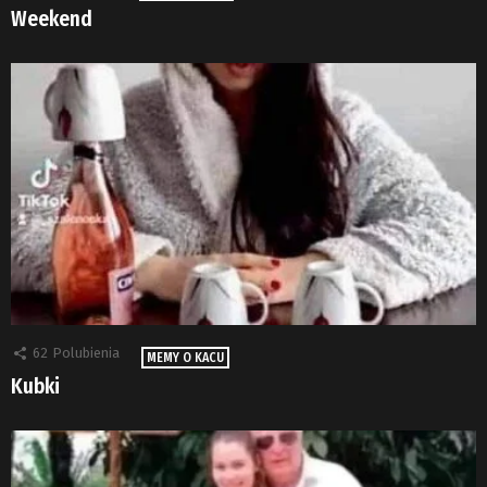
Weekend
62
Polubienia
MEMY O KACU
Kubki