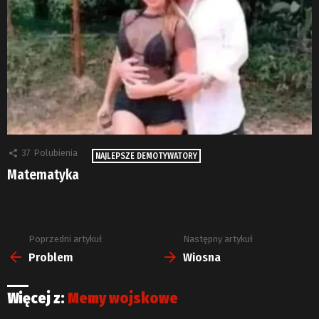
37
Polubienia
NAJLEPSZE DEMOTYWATORY
Matematyka
Poprzedni artykuł
Następny artykuł
Zobacz
więcej
Problem
Wiosna
Więcej z:
Memy wojskowe