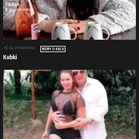
62
Polubienia
MEMY O KACU
Kubki