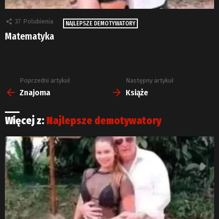
37
Polubienia
NAJLEPSZE DEMOTYWATORY
Matematyka
Poprzedni artykuł
Następny artykuł
Zobacz
więcej
Znajoma
Książe
Więcej z:
Najlepsze demotywatory