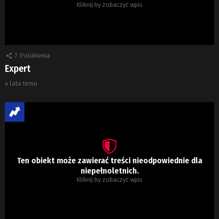
Kliknij by zobaczyć wpis
7
Polubienia
Expert
4 lata temu
Ten obiekt może zawierać treści nieodpowiednie dla
niepełnoletnich.
Kliknij by zobaczyć wpis