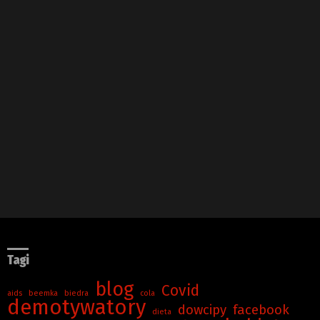
Tagi
blog
Covid
aids
beemka
biedra
cola
demotywatory
dowcipy
facebook
dieta