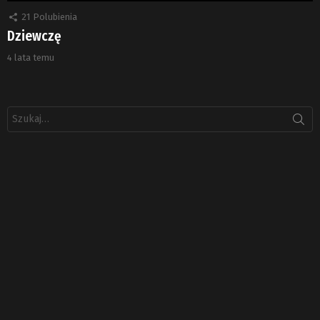
21
Polubienia
Dziewczę
4 lata temu
Szukaj: