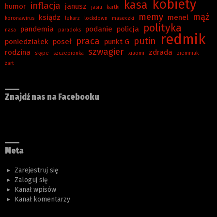
kobiety
kasa
inflacja
humor
janusz
jasiu
kartki
memy
mąż
ksiądz
menel
koronawirus
lekarz
lockdown
maseczki
polityka
pandemia
podanie
policja
nasa
paradoks
redmik
praca
putin
poniedziałek
poseł
punkt G
szwagier
rodzina
zdrada
skype
szczepionka
xiaomi
ziemniak
żart
Znajdź nas na Facebooku
Meta
Zarejestruj się
Zaloguj się
Kanał wpisów
Kanał komentarzy