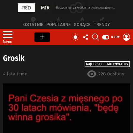
OSTATNIE
POPULARNE
GORĄCE
TRENDY
OBSERWUJ
SZUKAJ
Z
PRZEŁĄCZ
NSFW
NAS
S
SKÓRKĘ
Menu
Grosik
NAJLEPSZE DEMOTYWATORY
4 lata temu
228
Odsłony