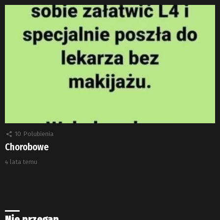
10
Polubienia
Chorobowe
4 lata temu
Nie przegap