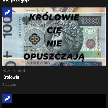
25
Polubienia
Królowie
5 lat temu