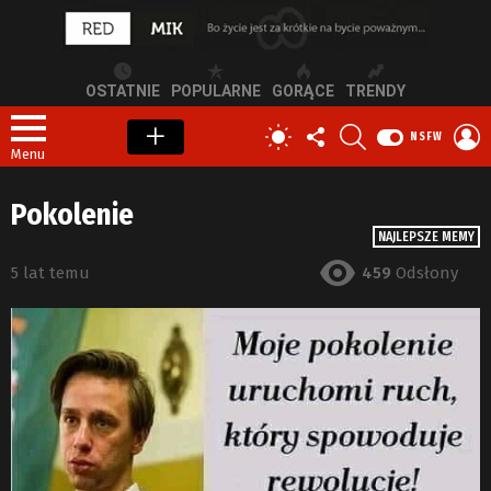
OSTATNIE
POPULARNE
GORĄCE
TRENDY
OBSERWUJ
SZUKAJ
Z
PRZEŁĄCZ
NSFW
NAS
S
SKÓRKĘ
Menu
Pokolenie
NAJLEPSZE MEMY
5 lat temu
459
Odsłony