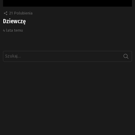
21
Polubienia
Dziewczę
4 lata temu
Szukaj: