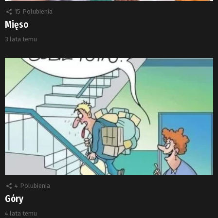
15
Polubienia
Mięso
3 lata temu
4
Polubienia
Góry
4 lata temu