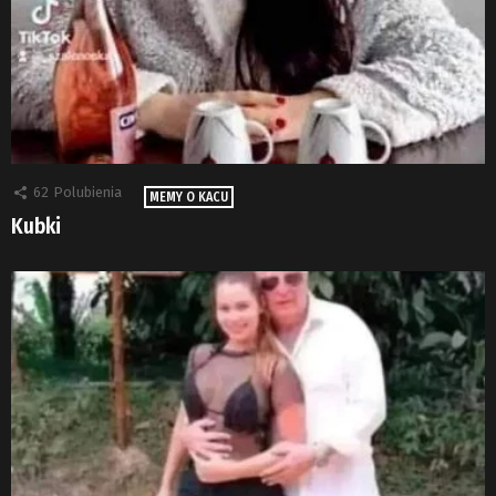
62
Polubienia
MEMY O KACU
Kubki