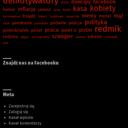
demotywatory
dowcipy
facebook
dieta
kobiety
kasa
inflacja
humor
janusz
jasiu
kartki
memy
mąż
ksiądz
menel
koronawirus
lekarz
lockdown
maseczki
polityka
pandemia
podanie
policja
nasa
paradoks
redmik
praca
putin
poniedziałek
poseł
punkt G
szwagier
rodzina
zdrada
skype
szczepionka
xiaomi
ziemniak
żart
Znajdź nas na Facebooku
Meta
Zarejestruj się
Zaloguj się
Kanał wpisów
Kanał komentarzy