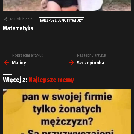
37
Polubienia
NAJLEPSZE DEMOTYWATORY
Matematyka
Poprzedni artykuł
Następny artykuł
Zobacz
więcej
Maliny
Szczepionka
Więcej z:
Najlepsze memy