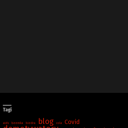
Tagi
blog
Covid
aids
beemka
biedra
cola