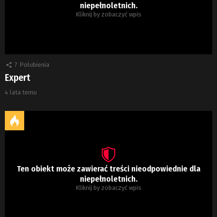
niepełnoletnich.
Kliknij by zobaczyć wpis
7
Polubienia
Expert
4 lata temu
Ten obiekt może zawierać treści nieodpowiednie dla
niepełnoletnich.
Kliknij by zobaczyć wpis