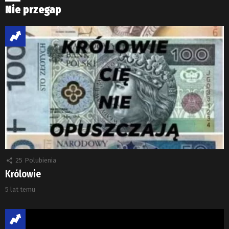
Nie przegap
25
Polubienia
Królowie
5 lat temu