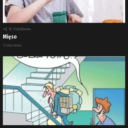
15
Polubienia
Mięso
3 lata temu