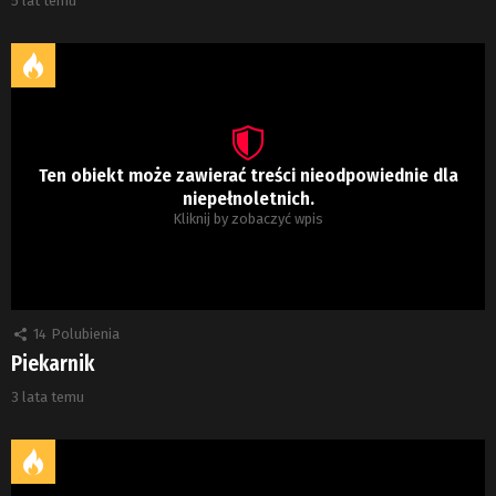
5 lat temu
Ten obiekt może zawierać treści nieodpowiednie dla
niepełnoletnich.
Kliknij by zobaczyć wpis
14
Polubienia
Piekarnik
3 lata temu