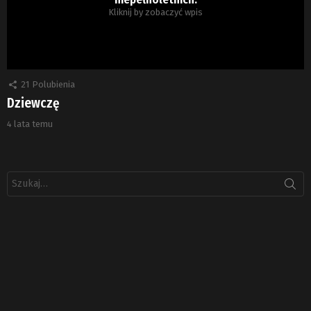
Kliknij by zobaczyć wpis
21
Polubienia
Dziewczę
4 lata temu
Szukaj: