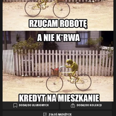
DODAJ DO ULUBIONYCH
DODAJ DO KOLEKCJI
ZGŁOŚ NADUŻYCIE