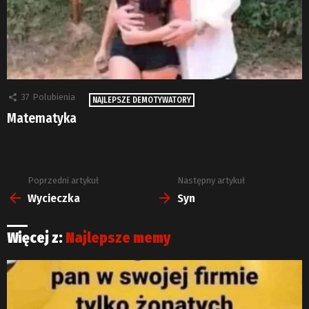
37
Polubienia
NAJLEPSZE DEMOTYWATORY
Matematyka
Poprzedni artykuł
Następny artykuł
Zobacz
więcej
Wycieczka
Syn
Więcej z:
Najlepsze memy