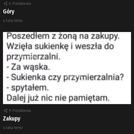
4
Polubienia
Góry
4 lata temu
9
Polubienia
Zakupy
4 lata temu