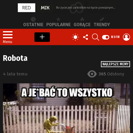
OSTATNIE
POPULARNE
GORĄCE
TRENDY
OBSERWUJ
SZUKAJ
Z
PRZEŁĄCZ
NSFW
NAS
S
SKÓRKĘ
Menu
Robota
NAJLEPSZE MEMY
4 lata temu
365
Odsłony