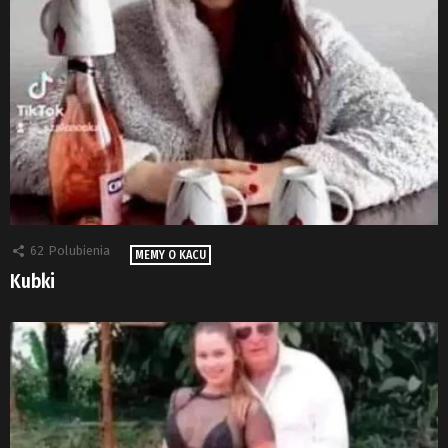
62
Polubienia
MEMY O KACU
Kubki