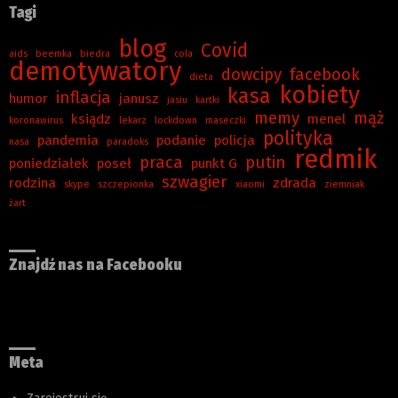
Tagi
blog
Covid
aids
beemka
biedra
cola
demotywatory
dowcipy
facebook
dieta
kobiety
kasa
inflacja
humor
janusz
jasiu
kartki
memy
mąż
ksiądz
menel
koronawirus
lekarz
lockdown
maseczki
polityka
pandemia
podanie
policja
nasa
paradoks
redmik
praca
putin
poniedziałek
poseł
punkt G
szwagier
rodzina
zdrada
skype
szczepionka
xiaomi
ziemniak
żart
Znajdź nas na Facebooku
Meta