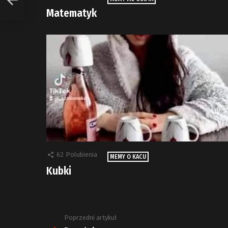
Matematyk
62
Polubienia
MEMY O KACU
Kubki
Poprzedni artykuł
Zobacz