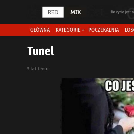
GŁÓWNA
KATEGORIE
POCZEKALNIA
LOS
Tunel
5 lat temu