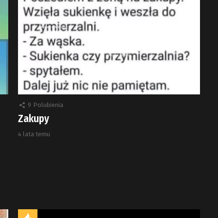
9
Polubienia
Zakupy
4 lata temu