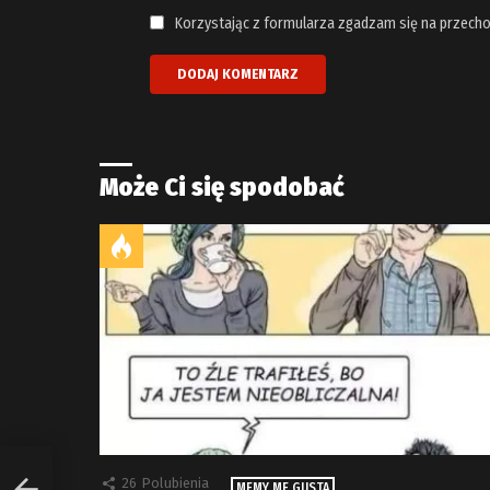
Korzystając z formularza zgadzam się na przecho
Może Ci się spodobać
26
Polubienia
MEMY ME GUSTA