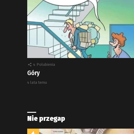
4
Polubienia
Góry
4 lata temu
Nie przegap