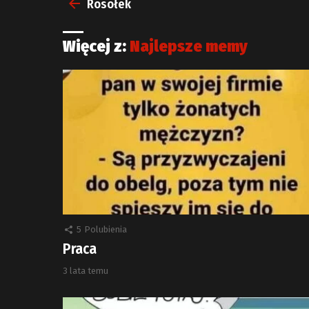
więcej
Rosołek
Więcej z:
Najlepsze memy
5
Polubienia
Praca
3 lata temu