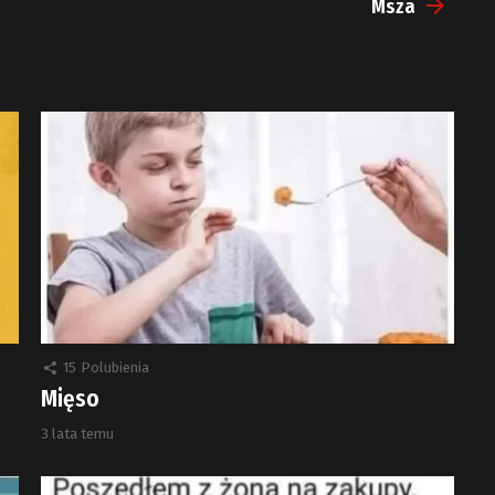
Msza
15
Polubienia
Mięso
3 lata temu