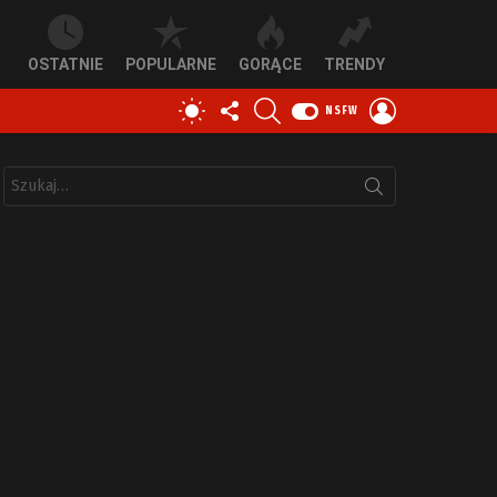
OSTATNIE
POPULARNE
GORĄCE
TRENDY
OBSERWUJ
SZUKAJ
ZALOGUJ
PRZEŁĄCZ
NSFW
NAS
SIĘ
SKÓRKĘ
Szukaj: