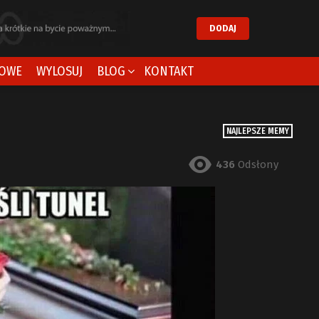
DODAJ
OWE
WYLOSUJ
BLOG
KONTAKT
NAJLEPSZE MEMY
436
Odsłony