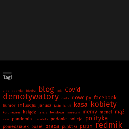
Tagi
blog
Covid
aids
beemka
biedra
cola
demotywatory
dowcipy
facebook
dieta
kobiety
kasa
inflacja
humor
janusz
jasiu
kartki
memy
mąż
ksiądz
menel
koronawirus
lekarz
lockdown
maseczki
polityka
pandemia
podanie
policja
nasa
paradoks
redmik
praca
putin
poniedziałek
poseł
punkt G