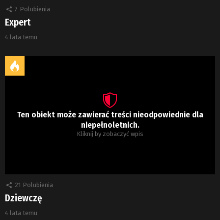
7
Polubienia
Expert
4 lata temu
Ten obiekt może zawierać treści nieodpowiednie dla
niepełnoletnich.
Kliknij by zobaczyć wpis
21
Polubienia
Dziewczę
4 lata temu