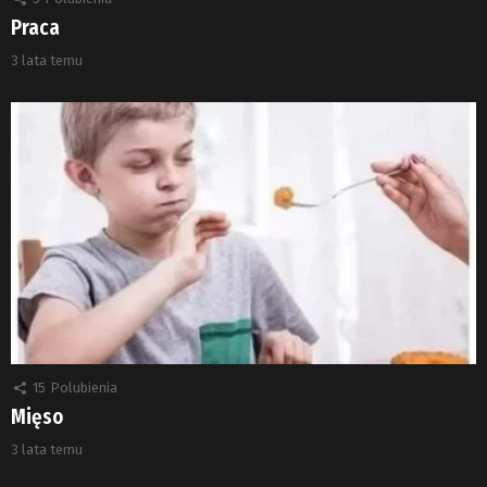
Praca
3 lata temu
15
Polubienia
Mięso
3 lata temu