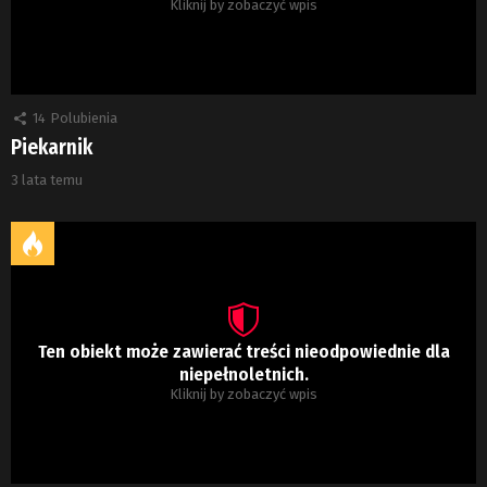
Kliknij by zobaczyć wpis
14
Polubienia
Piekarnik
3 lata temu
Ten obiekt może zawierać treści nieodpowiednie dla
niepełnoletnich.
Kliknij by zobaczyć wpis