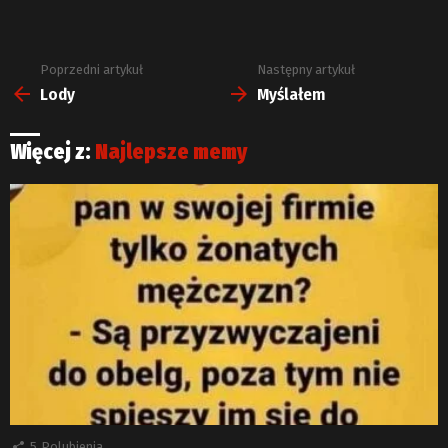
Poprzedni artykuł
Następny artykuł
Zobacz
więcej
Lody
Myślałem
Więcej z:
Najlepsze memy
5
Polubienia