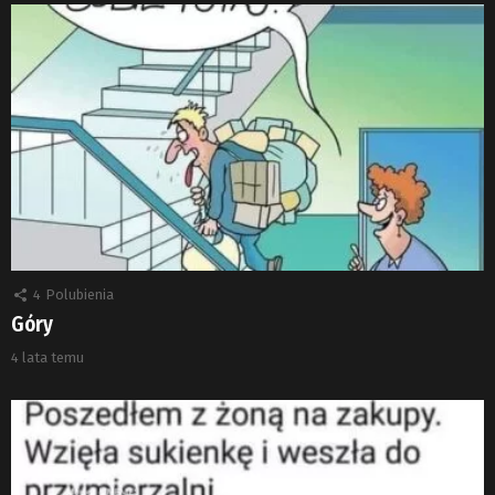
4
Polubienia
Góry
4 lata temu