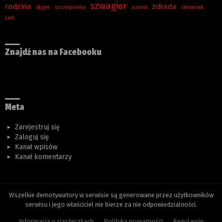
szwagier
rodzina
zdrada
skype
szczepionka
xiaomi
ziemniak
żart
Znajdź nas na Facebooku
Meta
Zarejestruj się
Zaloguj się
Kanał wpisów
Kanał komentarzy
Wszelkie demotywatory w serwisie są generowane przez użytkowników
serwisu i jego właściciel nie bierze za nie odpowiedzialności.
Informacja o ciasteczkach
Polityka prywatności
Regulamin