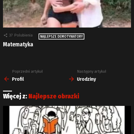
37
Polubienia
NAJLEPSZE DEMOTYWATORY
Matematyka
Poprzedni artykuł
Następny artykuł
Zobacz
więcej
Profil
Urodziny
Więcej z:
Najlepsze obrazki