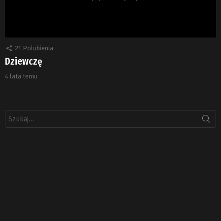
21
Polubienia
Dziewczę
4 lata temu
Szukaj: