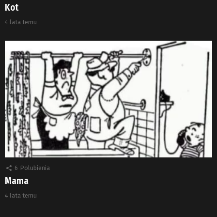
Kot
4 lata temu
6
Polubienia
Mama
4 lata temu