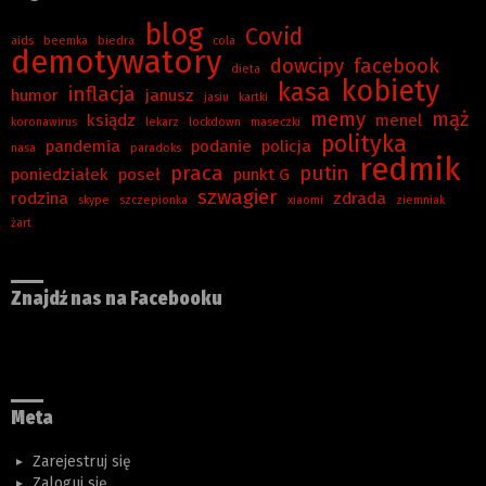
blog
Covid
aids
beemka
biedra
cola
demotywatory
dowcipy
facebook
dieta
kobiety
kasa
inflacja
humor
janusz
jasiu
kartki
memy
mąż
ksiądz
menel
koronawirus
lekarz
lockdown
maseczki
polityka
pandemia
podanie
policja
nasa
paradoks
redmik
praca
putin
poniedziałek
poseł
punkt G
szwagier
rodzina
zdrada
skype
szczepionka
xiaomi
ziemniak
żart
Znajdź nas na Facebooku
Meta
Zarejestruj się
Zaloguj się