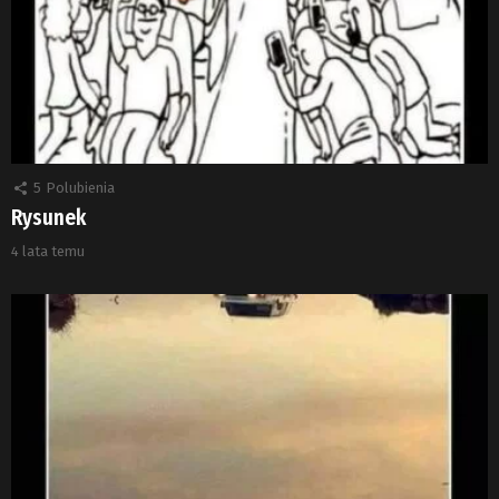
5
Polubienia
Rysunek
4 lata temu