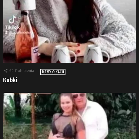
62
Polubienia
MEMY O KACU
Kubki