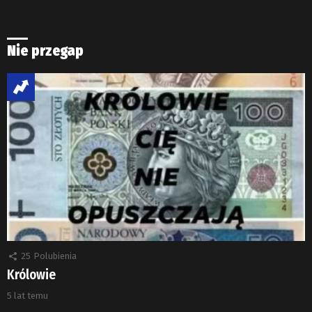
Nie przegap
25
Polubienia
Królowie
5 lat temu