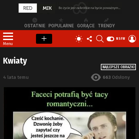
OSTATNIE
POPULARNE
GORĄCE
TRENDY
OBSERWUJ
SZUKAJ
Z
PRZEŁĄCZ
NSFW
NAS
S
SKÓRKĘ
Menu
Kwiaty
NAJLEPSZE OBRAZKI
4 lata temu
663
Odsłony