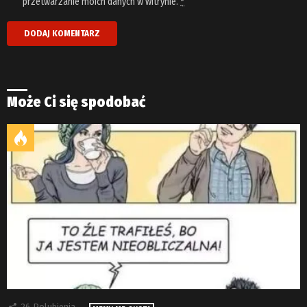
przetwarzanie moich danych w witrynie.
*
Może Ci się spodobać
26
Polubienia