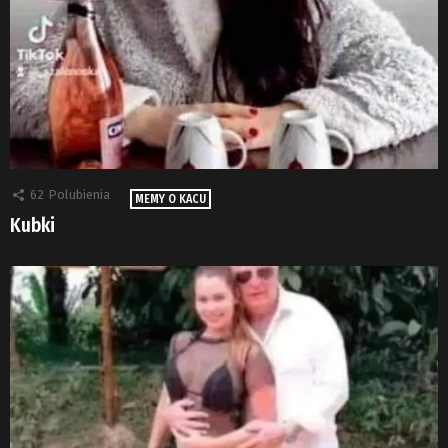
62
Polubienia
MEMY O KACU
Kubki