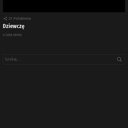
21
Polubienia
Dziewczę
4 lata temu
Szukaj: