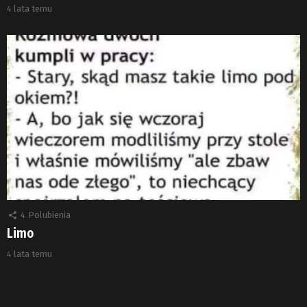
4 lata temu
4
Polubienia
Limo
4 lata temu