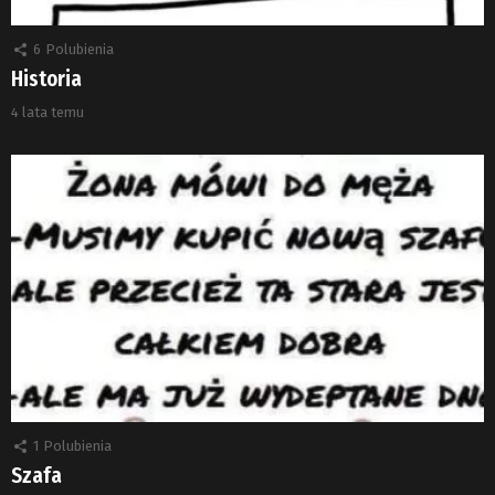
6
Polubienia
Historia
4 lata temu
1
Polubienia
Szafa