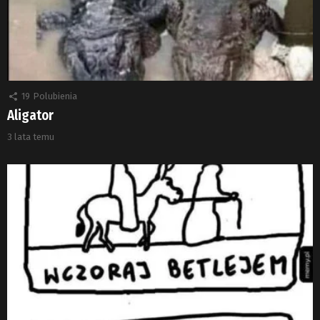
19
Polubienia
Aligator
3 lata temu