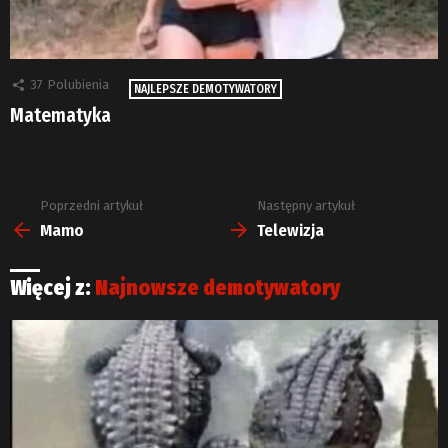
37
Polubienia
NAJLEPSZE DEMOTYWATORY
Matematyka
Poprzedni artykuł
Następny artykuł
Zobacz
więcej
Mamo
Telewizja
Więcej z:
Najnowsze demotywatory