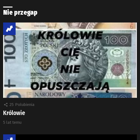
Nie przegap
25
Polubienia
Królowie
5 lat temu