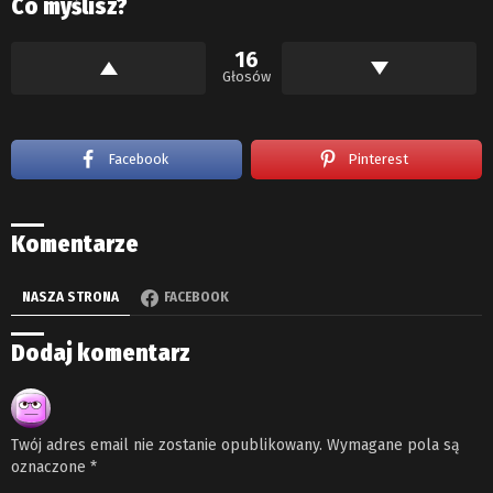
Co myślisz?
16
Głosów
Facebook
Pinterest
Komentarze
NASZA STRONA
FACEBOOK
Dodaj komentarz
Twój adres email nie zostanie opublikowany.
Wymagane pola są
oznaczone
*