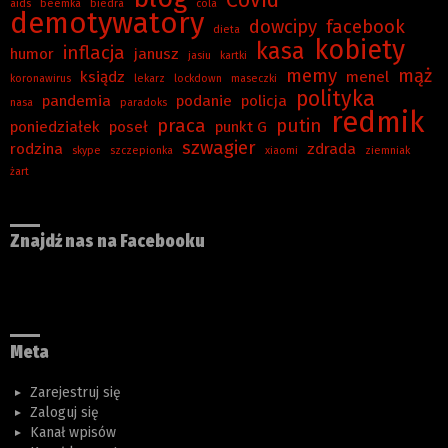
Covid
aids
beemka
biedra
cola
demotywatory
dowcipy
facebook
dieta
kobiety
kasa
inflacja
humor
janusz
jasiu
kartki
memy
mąż
ksiądz
menel
koronawirus
lekarz
lockdown
maseczki
polityka
pandemia
podanie
policja
nasa
paradoks
redmik
praca
putin
poniedziałek
poseł
punkt G
szwagier
rodzina
zdrada
skype
szczepionka
xiaomi
ziemniak
żart
Znajdź nas na Facebooku
Meta
Zarejestruj się
Zaloguj się
Kanał wpisów