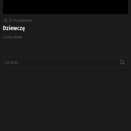
21
Polubienia
Dziewczę
4 lata temu
Szukaj: