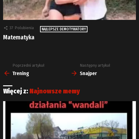
37
Polubienia
NAJLEPSZE DEMOTYWATORY
Matematyka
Poprzedni artykuł
Następny artykuł
Zobacz
więcej
Trening
Snajper
Więcej z:
Najnowsze memy