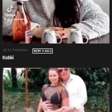
62
Polubienia
MEMY O KACU
Kubki