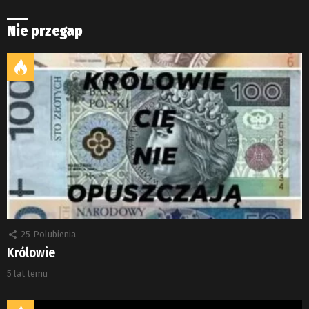
Nie przegap
25
Polubienia
Królowie
5 lat temu