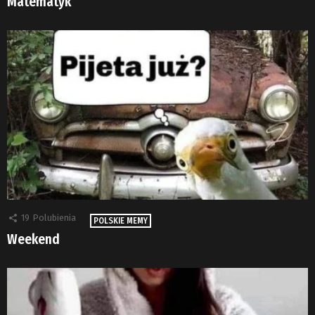
Matematyk
19
Polubienia
POLSKIE MEMY
Weekend