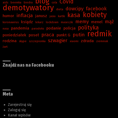
blog
Covid
aids
beemka
biedra
cola
demotywatory
dowcipy
facebook
dieta
kobiety
kasa
inflacja
humor
janusz
jasiu
kartki
memy
mąż
ksiądz
menel
koronawirus
lekarz
lockdown
maseczki
polityka
pandemia
podanie
policja
nasa
paradoks
redmik
praca
putin
poniedziałek
poseł
punkt G
szwagier
rodzina
zdrada
skype
szczepionka
xiaomi
ziemniak
żart
Znajdź nas na Facebooku
Meta
Zarejestruj się
Zaloguj się
Kanał wpisów