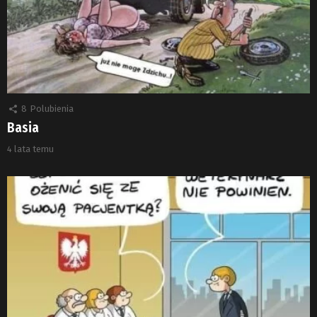
8
Polubienia
Basia
4 lata temu