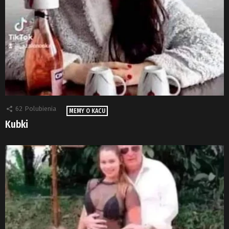
62
Polubienia
MEMY O KACU
Kubki