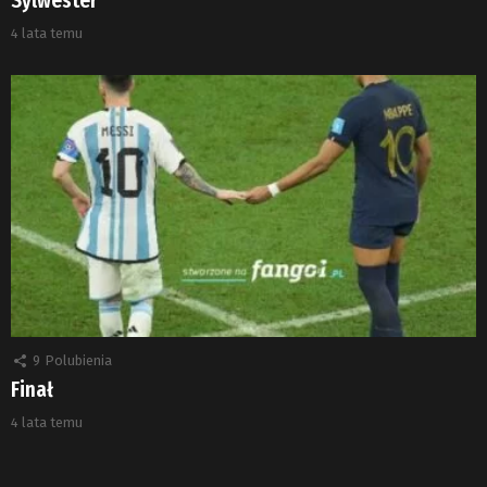
Sylwester
4 lata temu
9
Polubienia
Finał
4 lata temu