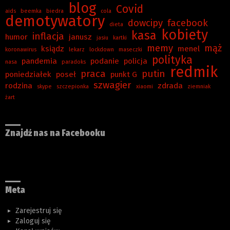
blog
Covid
aids
beemka
biedra
cola
demotywatory
dowcipy
facebook
dieta
kobiety
kasa
inflacja
humor
janusz
jasiu
kartki
memy
mąż
ksiądz
menel
koronawirus
lekarz
lockdown
maseczki
polityka
pandemia
podanie
policja
nasa
paradoks
redmik
praca
putin
poniedziałek
poseł
punkt G
szwagier
rodzina
zdrada
skype
szczepionka
xiaomi
ziemniak
żart
Znajdź nas na Facebooku
Meta
Zarejestruj się
Zaloguj się