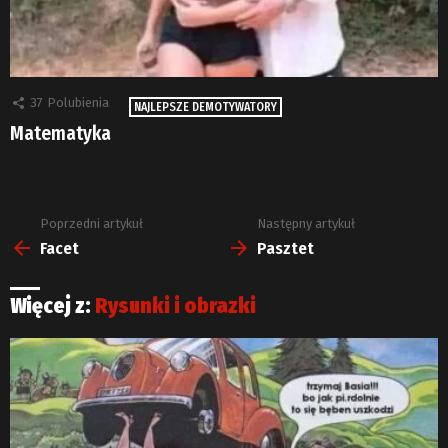
37
Polubienia
NAJLEPSZE DEMOTYWATORY
Matematyka
Poprzedni artykuł
Następny artykuł
Zobacz
więcej
Facet
Pasztet
Więcej z:
Rysunki i obrazki