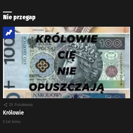
Nie przegap
25
Polubienia
Królowie
5 lat temu