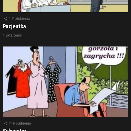
4
Polubienia
Pacjentka
4 lata temu
11
Polubienia