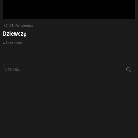
21
Polubienia
Dziewczę
4 lata temu
Szukaj: