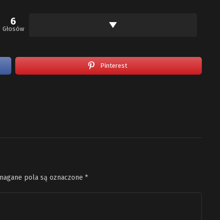
6
Głosów
Pinterest
agane pola są oznaczone
*