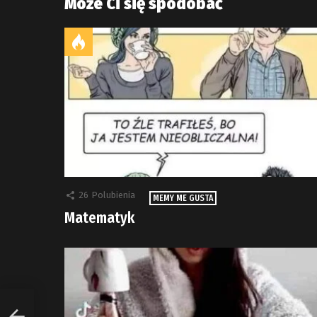
Może Ci się spodobać
26
Polubienia
MEMY ME GUSTA
Matematyk