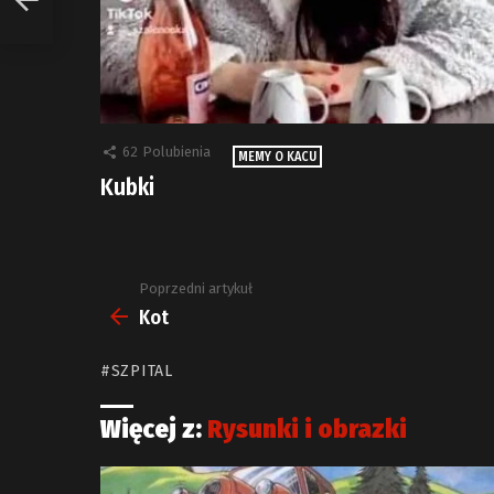
62
Polubienia
MEMY O KACU
Kubki
Poprzedni artykuł
Zobacz
więcej
Kot
SZPITAL
Więcej z:
Rysunki i obrazki