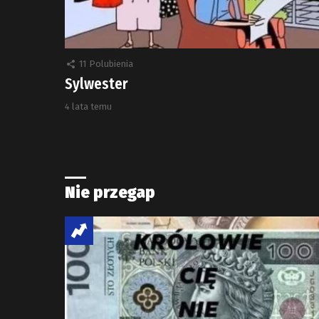
11
Polubienia
Sylwester
4 lata temu
Nie przegap