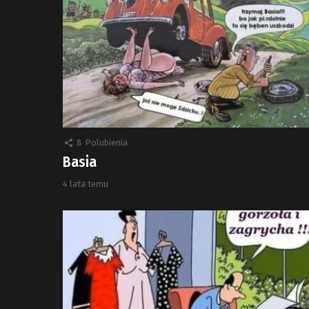
8
Polubienia
Basia
4 lata temu