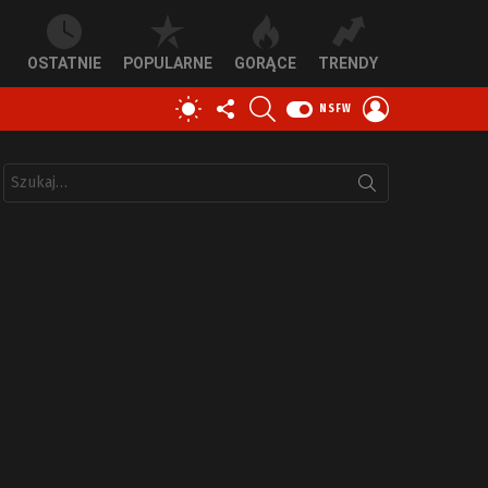
OSTATNIE
POPULARNE
GORĄCE
TRENDY
OBSERWUJ
SZUKAJ
ZALOGUJ
PRZEŁĄCZ
NSFW
NAS
SIĘ
SKÓRKĘ
Szukaj: