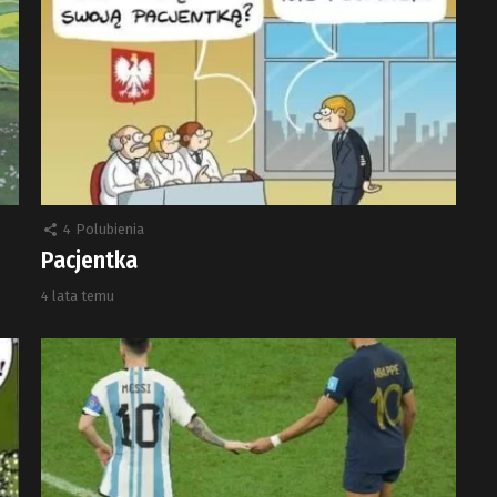
4
Polubienia
Pacjentka
4 lata temu