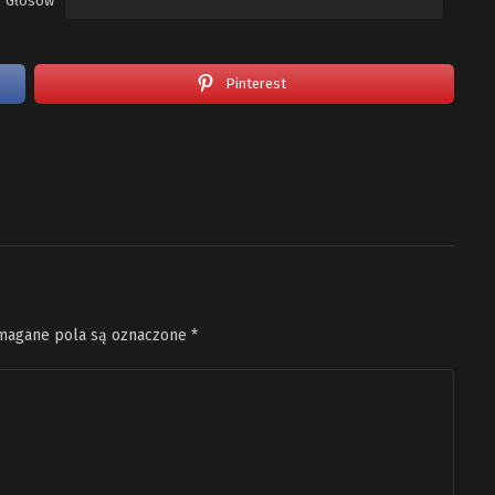
Głosów
Pinterest
agane pola są oznaczone
*