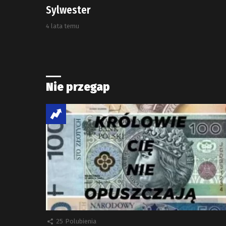
Sylwester
4 lata temu
Nie przegap
25
Polubienia