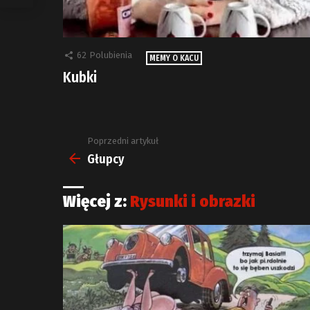
62
Polubienia
MEMY O KACU
Kubki
Poprzedni artykuł
Zobacz
więcej
Głupcy
Więcej z:
Rysunki i obrazki