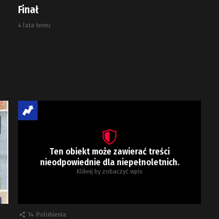
Finał
4 lata temu
Ten obiekt może zawierać treści
nieodpowiednie dla niepełnoletnich.
Kliknij by zobaczyć wpis
14
Polubienia