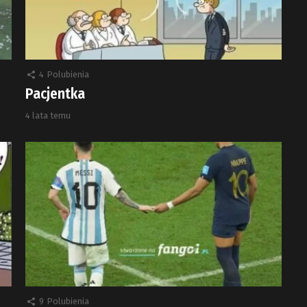
4
Polubienia
Pacjentka
4 lata temu
9
Polubienia