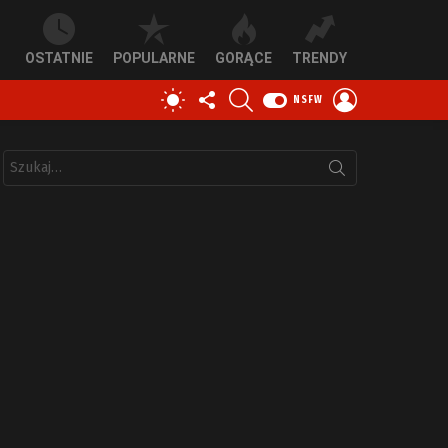
OSTATNIE
POPULARNE
GORĄCE
TRENDY
OBSERWUJ
SZUKAJ
ZALOGUJ
PRZEŁĄCZ
NSFW
NAS
SIĘ
SKÓRKĘ
Szukaj: