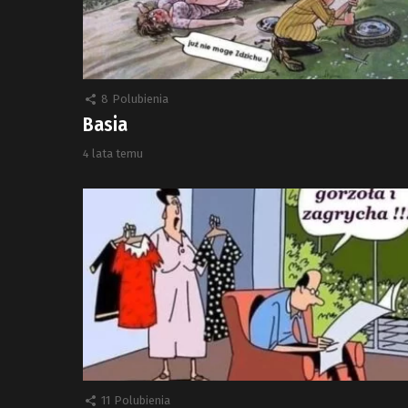
8
Polubienia
Basia
4 lata temu
11
Polubienia