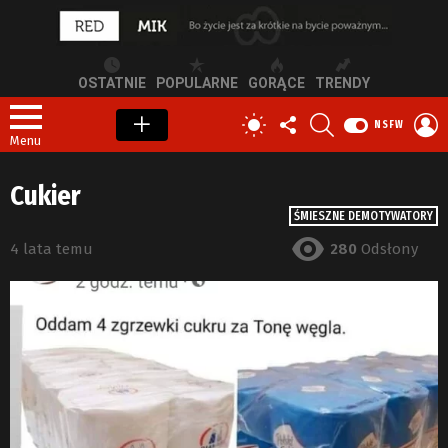
OSTATNIE
POPULARNE
GORĄCE
TRENDY
OBSERWUJ
SZUKAJ
Z
PRZEŁĄCZ
NSFW
NAS
S
SKÓRKĘ
Menu
Cukier
ŚMIESZNE DEMOTYWATORY
4 lata temu
280
Odsłony