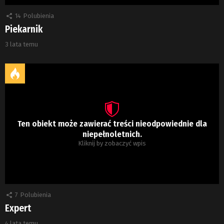
14
Polubienia
Piekarnik
3 lata temu
Ten obiekt może zawierać treści nieodpowiednie dla
niepełnoletnich.
Kliknij by zobaczyć wpis
7
Polubienia
Expert
4 lata temu