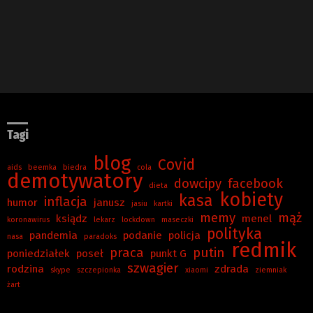
Tagi
blog
Covid
aids
beemka
biedra
cola
demotywatory
dowcipy
facebook
dieta
kobiety
kasa
inflacja
humor
janusz
jasiu
kartki
memy
mąż
ksiądz
menel
koronawirus
lekarz
lockdown
maseczki
polityka
pandemia
podanie
policja
nasa
paradoks
redmik
praca
putin
poniedziałek
poseł
punkt G
szwagier
rodzina
zdrada
skype
szczepionka
xiaomi
ziemniak
żart