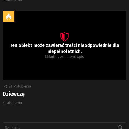
Ten obiekt może zawierać treści nieodpowiednie dla
niepełnoletnich.
Kliknij by zobaczyć wpis
21
Polubienia
Dziewczę
4 lata temu
Szukaj: