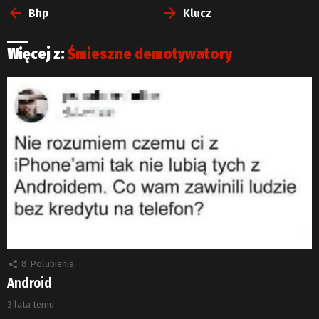
więcej
Bhp
Klucz
Więcej z:
Śmieszne demotywatory
8
Polubienia
Android
3 lata temu