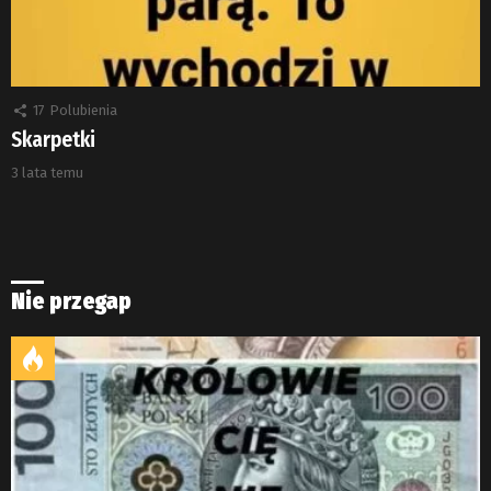
17
Polubienia
Skarpetki
3 lata temu
Nie przegap