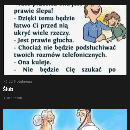
22
Polubienia
Ślub
3 lata temu