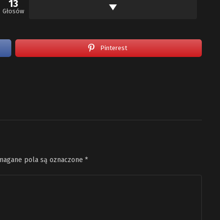
13
Głosów
Pinterest
agane pola są oznaczone
*