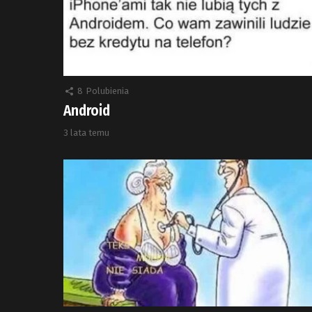
8
Polubienia
Android
3 lata temu