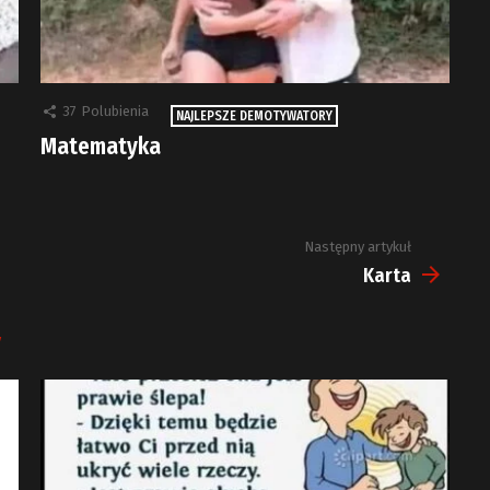
37
Polubienia
NAJLEPSZE DEMOTYWATORY
Matematyka
Następny artykuł
Karta
y