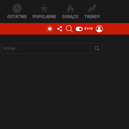
OSTATNIE
POPULARNE
GORĄCE
TRENDY
OBSERWUJ
SZUKAJ
ZALOGUJ
PRZEŁĄCZ
NSFW
NAS
SIĘ
SKÓRKĘ
Szukaj: