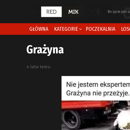
GŁÓWNA
KATEGORIE
POCZEKALNIA
LOS
Grażyna
4 lata temu