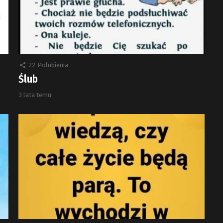
22
Polubienia
Ślub
3 lata temu