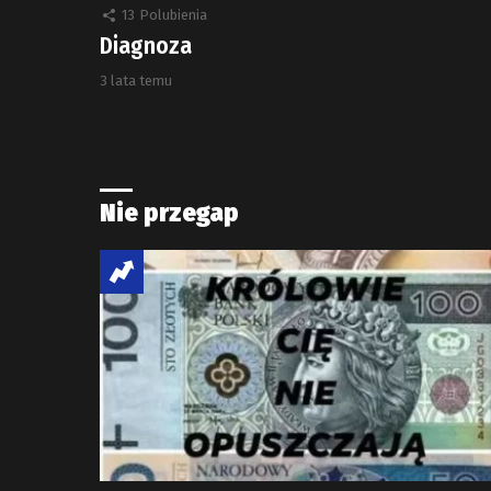
13
Polubienia
Diagnoza
3 lata temu
Nie przegap