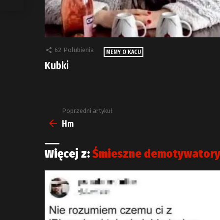
62
Polubienia
MEMY O KACU
Kubki
Poprzedni artykuł
Zobacz
więcej
Hm
Więcej z:
Śmieszne demotywator