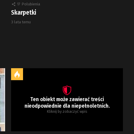
17
Polubienia
Skarpetki
3 lata temu
Ten obiekt może zawierać treści
nieodpowiednie dla niepełnoletnich.
Kliknij by zobaczyć wpis