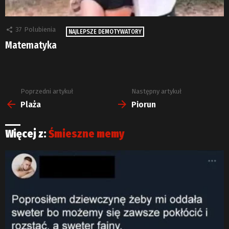
37
Polubienia
NAJLEPSZE DEMOTYWATORY
Matematyka
Poprzedni artykuł
Następny artykuł
Zobacz
więcej
Plaża
Piorun
Więcej z:
Śmieszne memy