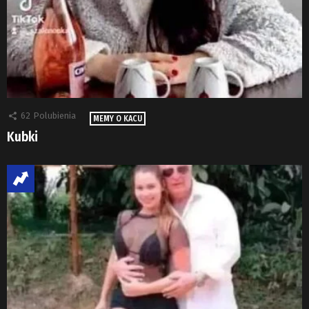
62
Polubienia
MEMY O KACU
Kubki