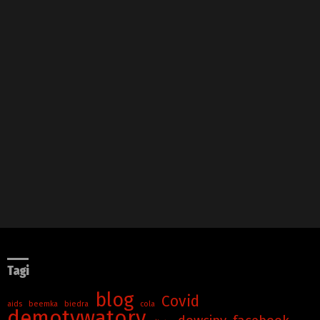
Tagi
blog
Covid
aids
beemka
biedra
cola
demotywatory