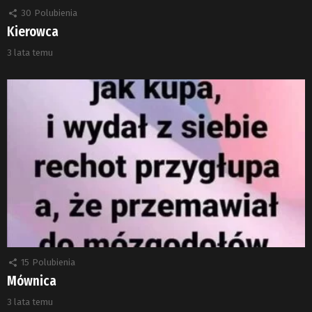
30
Polubienia
Kierowca
3 lata temu
15
Polubienia
Mównica
3 lata temu