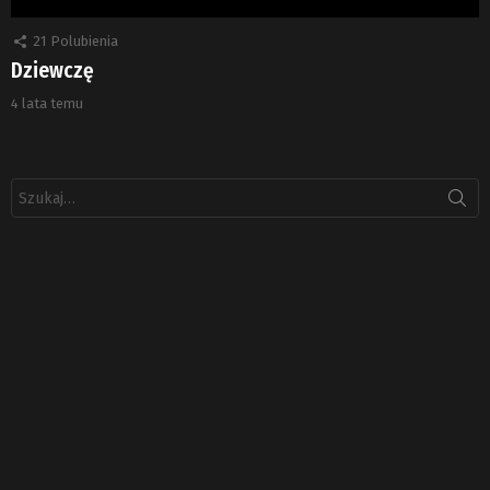
21
Polubienia
Dziewczę
4 lata temu
Szukaj: