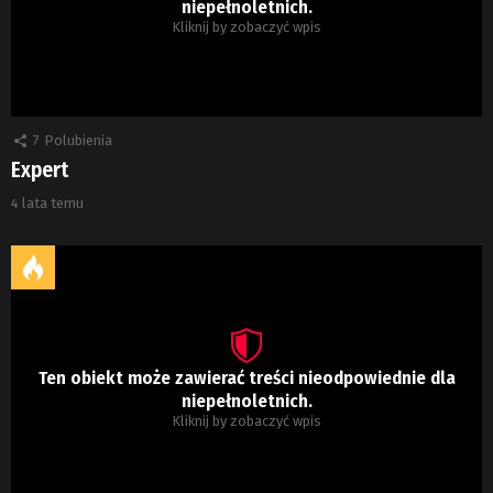
niepełnoletnich.
Kliknij by zobaczyć wpis
7
Polubienia
Expert
4 lata temu
Ten obiekt może zawierać treści nieodpowiednie dla
niepełnoletnich.
Kliknij by zobaczyć wpis