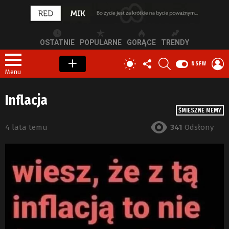
OSTATNIE
POPULARNE
GORĄCE
TRENDY
OBSERWUJ
SZUKAJ
Z
PRZEŁĄCZ
NSFW
NAS
S
SKÓRKĘ
Menu
Inflacja
ŚMIESZNE MEMY
4 lata temu
341
Odsłony