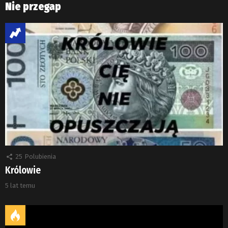
Nie przegap
25
Polubienia
Królowie
5 lat temu