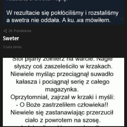
26
Polubienia
Sweter
3 lata temu