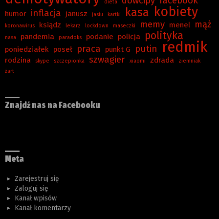
dowcipy
facebook
dieta
kobiety
kasa
inflacja
humor
janusz
jasiu
kartki
memy
mąż
ksiądz
menel
koronawirus
lekarz
lockdown
maseczki
polityka
pandemia
podanie
policja
nasa
paradoks
redmik
praca
putin
poniedziałek
poseł
punkt G
szwagier
rodzina
zdrada
skype
szczepionka
xiaomi
ziemniak
żart
Znajdź nas na Facebooku
Meta
Zarejestruj się
Zaloguj się
Kanał wpisów
Kanał komentarzy