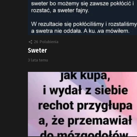
26
Polubienia
Sweter
3 lata temu