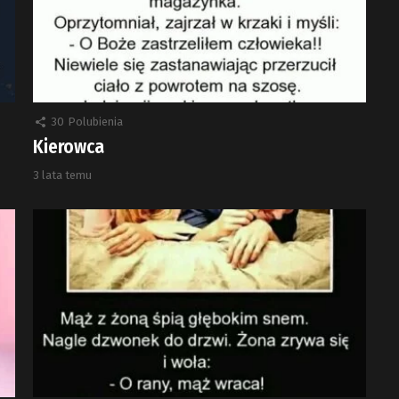
30
Polubienia
Kierowca
3 lata temu