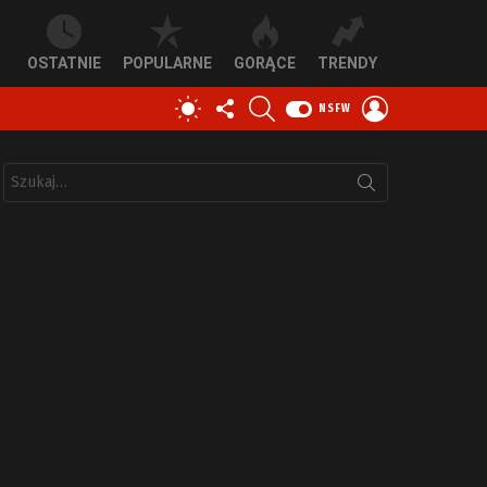
OSTATNIE
POPULARNE
GORĄCE
TRENDY
OBSERWUJ
SZUKAJ
ZALOGUJ
PRZEŁĄCZ
NSFW
NAS
SIĘ
SKÓRKĘ
Szukaj: