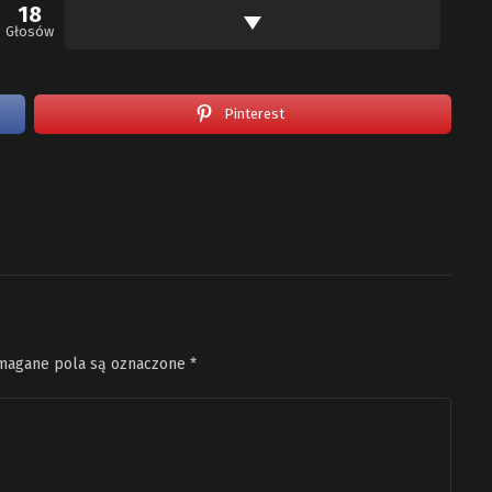
18
Głosów
Pinterest
agane pola są oznaczone
*