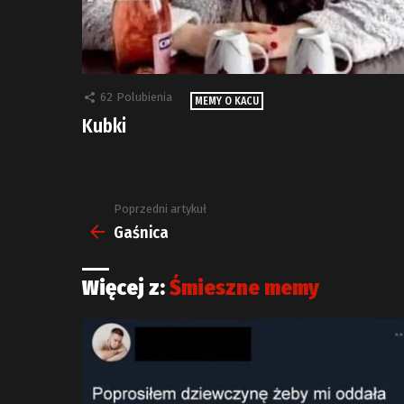
62
Polubienia
MEMY O KACU
Kubki
Poprzedni artykuł
Zobacz
więcej
Gaśnica
Więcej z:
Śmieszne memy