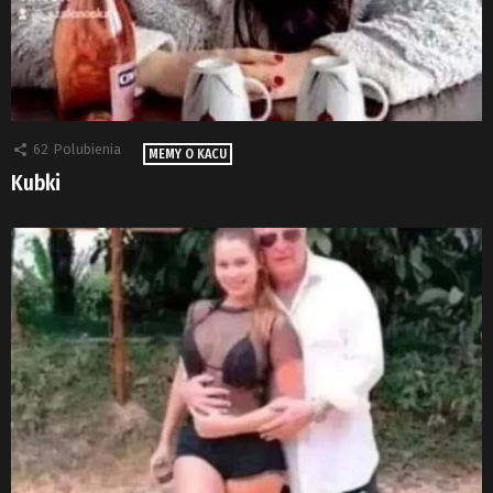
62
Polubienia
MEMY O KACU
Kubki