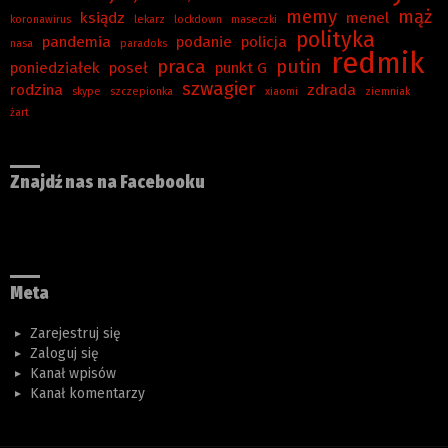
memy
mąż
ksiądz
menel
koronawirus
lekarz
lockdown
maseczki
polityka
pandemia
podanie
policja
nasa
paradoks
redmik
praca
putin
poniedziałek
poseł
punkt G
szwagier
rodzina
zdrada
skype
szczepionka
xiaomi
ziemniak
żart
Znajdź nas na Facebooku
Meta
Zarejestruj się
Zaloguj się
Kanał wpisów
Kanał komentarzy