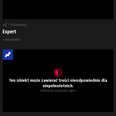
7
Polubienia
Expert
4 lata temu
Ten obiekt może zawierać treści nieodpowiednie dla
niepełnoletnich.
Kliknij by zobaczyć wpis