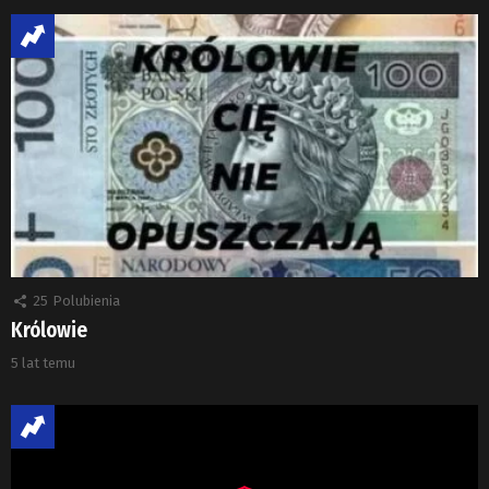
25
Polubienia
Królowie
5 lat temu