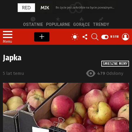
OSTATNIE
POPULARNE
GORĄCE
TRENDY
OBSERWUJ
SZUKAJ
Z
PRZEŁĄCZ
NSFW
NAS
S
SKÓRKĘ
Menu
Japka
ŚMIESZNE MEMY
5 lat temu
479
Odsłony