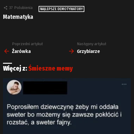
37
Polubienia
NAJLEPSZE DEMOTYWATORY
Matematyka
Poprzedni artykuł
Następny artykuł
Zobacz
więcej
Żarówka
Grzybiarze
Więcej z:
Śmieszne memy