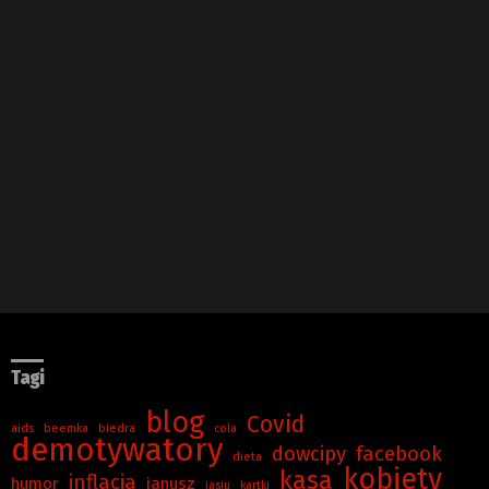
Tagi
blog
Covid
aids
beemka
biedra
cola
demotywatory
dowcipy
facebook
dieta
kobiety
kasa
inflacja
humor
janusz
jasiu
kartki