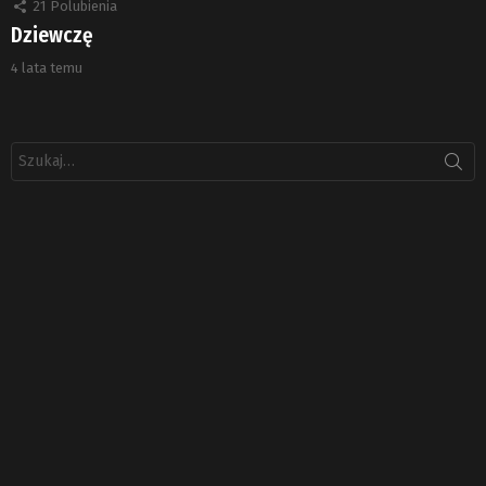
21
Polubienia
Dziewczę
4 lata temu
Szukaj: