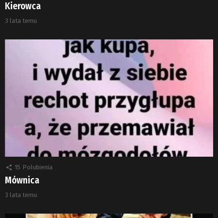
Kierowca
3 lata temu
15
Polubienia
Mównica
3 lata temu