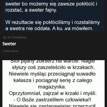
26
Polubienia
Sweter
3 lata temu