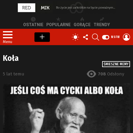
OSTATNIE
POPULARNE
GORĄCE
TRENDY
OBSERWUJ
SZUKAJ
Z
PRZEŁĄCZ
NSFW
NAS
S
SKÓRKĘ
Menu
Koła
ŚMIESZNE MEMY
5 lat temu
708
Odsłony