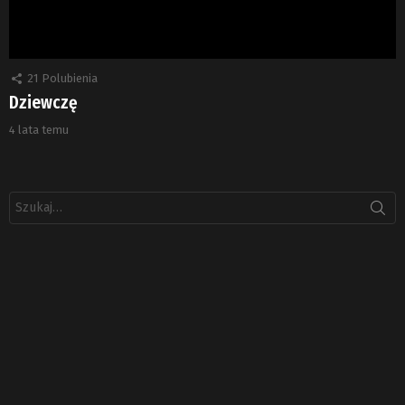
21
Polubienia
Dziewczę
4 lata temu
Szukaj: