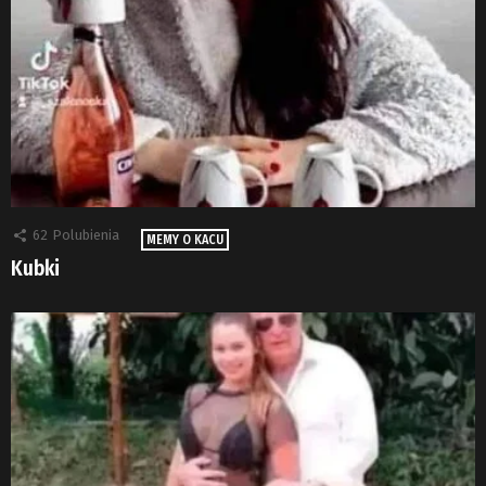
62
Polubienia
MEMY O KACU
Kubki