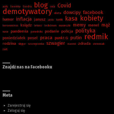
blog
Covid
aids
beemka
biedra
cola
demotywatory
dowcipy
facebook
dieta
kobiety
kasa
inflacja
humor
janusz
jasiu
kartki
memy
mąż
ksiądz
menel
koronawirus
lekarz
lockdown
maseczki
polityka
pandemia
podanie
policja
nasa
paradoks
redmik
praca
putin
poniedziałek
poseł
punkt G
szwagier
rodzina
zdrada
skype
szczepionka
xiaomi
ziemniak
żart
Znajdź nas na Facebooku
Meta
Zarejestruj się
Zaloguj się