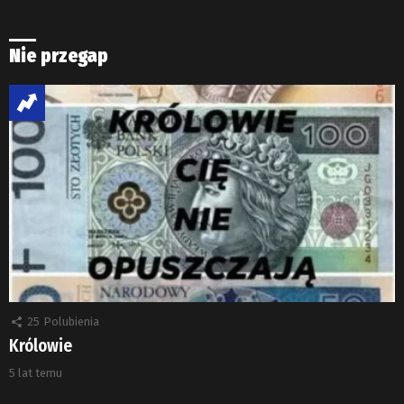
Nie przegap
25
Polubienia
Królowie
5 lat temu