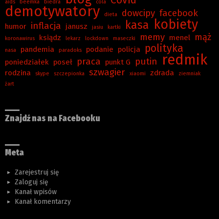
Covid
aids
beemka
biedra
cola
demotywatory
dowcipy
facebook
dieta
kobiety
kasa
inflacja
humor
janusz
jasiu
kartki
memy
mąż
ksiądz
menel
koronawirus
lekarz
lockdown
maseczki
polityka
pandemia
podanie
policja
nasa
paradoks
redmik
praca
putin
poniedziałek
poseł
punkt G
szwagier
rodzina
zdrada
skype
szczepionka
xiaomi
ziemniak
żart
Znajdź nas na Facebooku
Meta
Zarejestruj się
Zaloguj się
Kanał wpisów
Kanał komentarzy