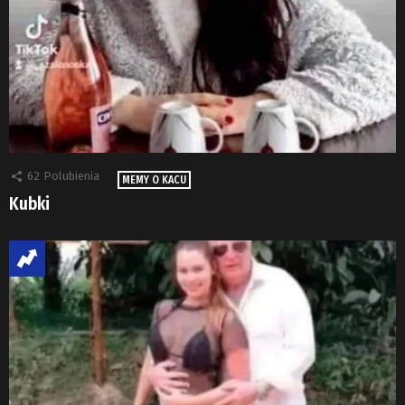
62
Polubienia
MEMY O KACU
Kubki