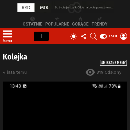
OSTATNIE
POPULARNE
GORĄCE
TRENDY
OBSERWUJ
SZUKAJ
Z
PRZEŁĄCZ
NSFW
NAS
S
SKÓRKĘ
Menu
Kolejka
ŚMIESZNE MEMY
4 lata temu
319
Odsłony