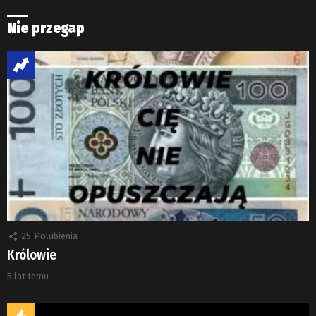
Nie przegap
25
Polubienia
Królowie
5 lat temu