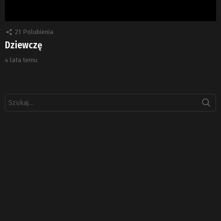
21
Polubienia
Dziewczę
4 lata temu
Szukaj: