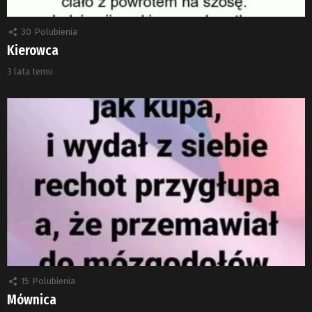
30
Polubienia
Kierowca
3 lata temu
15
Polubienia
Mównica