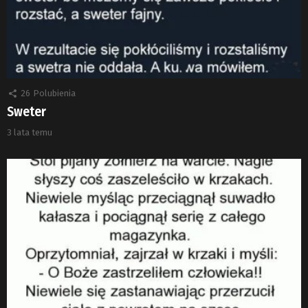
26
Polubienia
Sweter
3 lata temu