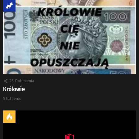
25
Polubienia
Królowie
5 lat temu