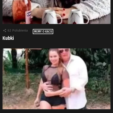
62
Polubienia
MEMY O KACU
Kubki