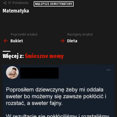
37
Polubienia
NAJLEPSZE DEMOTYWATORY
Matematyka
Poprzedni artykuł
Następny artykuł
Zobacz
więcej
Bukiet
Dieta
Więcej z:
Śmieszne memy