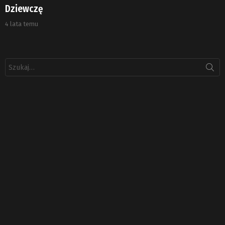
Dziewczę
4 lata temu
Szukaj: