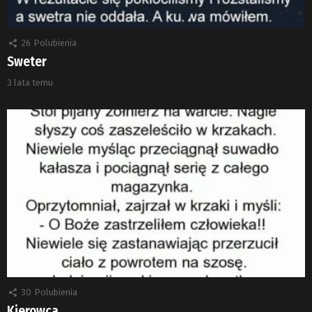
26
Polubienia
Sweter
3 lata temu
30
Polubienia
Kierowca