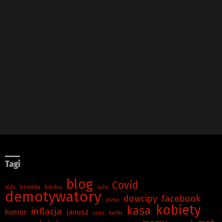
Tagi
blog
Covid
aids
beemka
biedra
cola
demotywatory
dowcipy
facebook
dieta
kobiety
kasa
inflacja
humor
janusz
jasiu
kartki