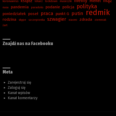
memy
mąż
ksiądz
menel
koronawirus
lekarz
lockdown
maseczki
polityka
pandemia
podanie
policja
nasa
paradoks
redmik
praca
putin
poniedziałek
poseł
punkt G
szwagier
rodzina
zdrada
skype
szczepionka
xiaomi
ziemniak
żart
Znajdź nas na Facebooku
Meta
Zarejestruj się
Zaloguj się
Kanał wpisów
Kanał komentarzy