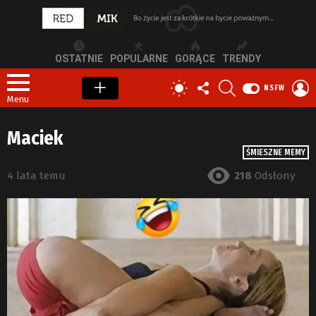
OSTATNIE
POPULARNE
GORĄCE
TRENDY
OBSERWUJ
SZUKAJ
Z
PRZEŁĄCZ
NSFW
NAS
S
SKÓRKĘ
Menu
Maciek
ŚMIESZNE MEMY
4 lata temu
218
Odsłony