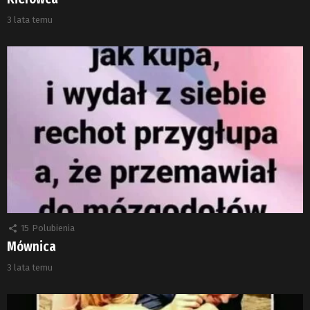
3 lata temu
15
Polubienia
Mównica
3 lata temu