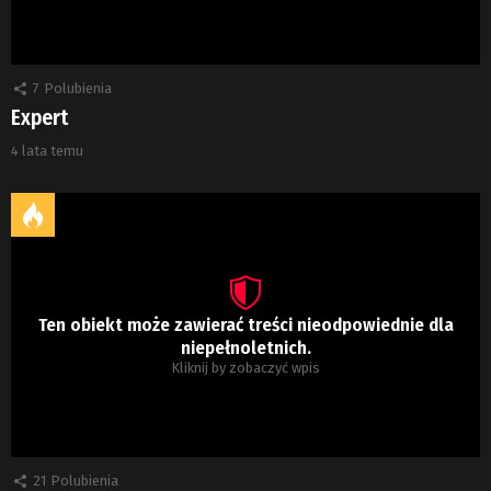
7
Polubienia
Expert
4 lata temu
Ten obiekt może zawierać treści nieodpowiednie dla
niepełnoletnich.
Kliknij by zobaczyć wpis
21
Polubienia