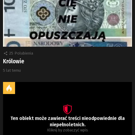
25
Polubienia
Królowie
5 lat temu
Ten obiekt może zawierać treści nieodpowiednie dla
niepełnoletnich.
Kliknij by zobaczyć wpis