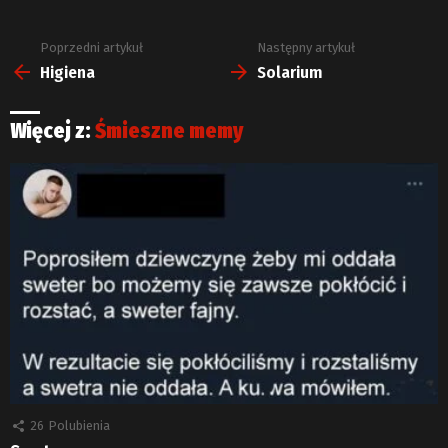
Poprzedni artykuł
Następny artykuł
Zobacz
więcej
Higiena
Solarium
Więcej z:
Śmieszne memy
26
Polubienia