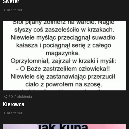
Sweter
3 lata temu
30
Polubienia
Kierowca
3 lata temu