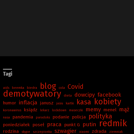
Tagi
blog
Covid
aids
beemka
biedra
cola
demotywatory
dowcipy
facebook
dieta
kobiety
kasa
inflacja
humor
janusz
jasiu
kartki
memy
mąż
ksiądz
menel
koronawirus
lekarz
lockdown
maseczki
polityka
pandemia
podanie
policja
nasa
paradoks
redmik
praca
putin
poniedziałek
poseł
punkt G
szwagier
rodzina
zdrada
skype
szczepionka
xiaomi
ziemniak