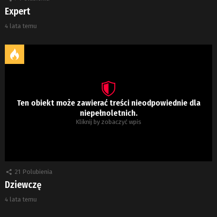
Expert
4 lata temu
Ten obiekt może zawierać treści nieodpowiednie dla
niepełnoletnich.
Kliknij by zobaczyć wpis
21
Polubienia
Dziewczę
4 lata temu