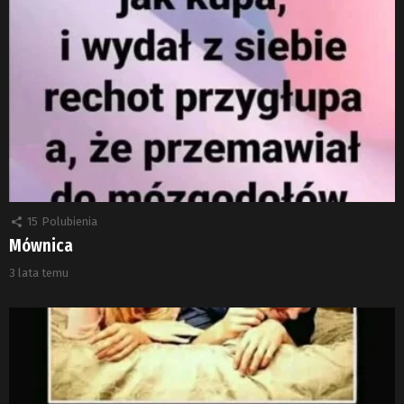
15
Polubienia
Mównica
3 lata temu