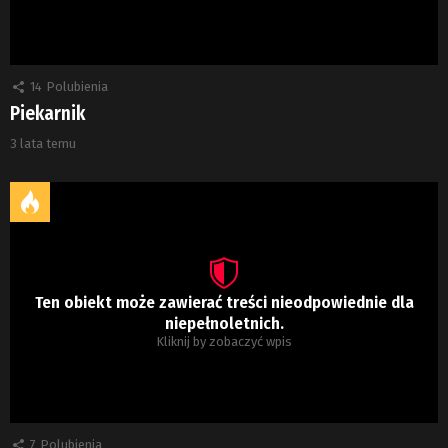
14
Polubienia
Piekarnik
3 lata temu
Ten obiekt może zawierać treści nieodpowiednie dla
niepełnoletnich.
Kliknij by zobaczyć wpis
7
Polubienia