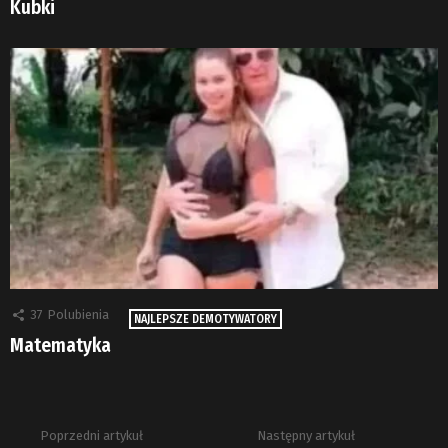
Kubki
37
Polubienia
NAJLEPSZE DEMOTYWATORY
Matematyka
Poprzedni artykuł
Następny artykuł
Zobacz