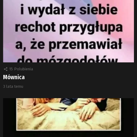
15
Polubienia
Mównica
3 lata temu