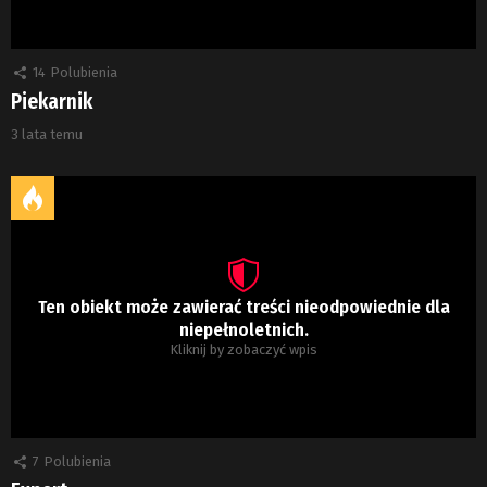
14
Polubienia
Piekarnik
3 lata temu
Ten obiekt może zawierać treści nieodpowiednie dla
niepełnoletnich.
Kliknij by zobaczyć wpis
7
Polubienia