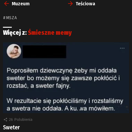
więcej
Muzeum
Teściowa
MSZA
Więcej z:
Śmieszne memy
26
Polubienia
Sweter