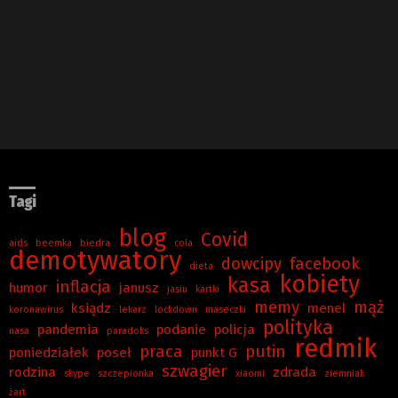
Tagi
blog
Covid
aids
beemka
biedra
cola
demotywatory
dowcipy
facebook
dieta
kobiety
kasa
inflacja
humor
janusz
jasiu
kartki
memy
mąż
ksiądz
menel
koronawirus
lekarz
lockdown
maseczki
polityka
pandemia
podanie
policja
nasa
paradoks
redmik
praca
putin
poniedziałek
poseł
punkt G
szwagier
rodzina
zdrada
skype
szczepionka
xiaomi
ziemniak
żart