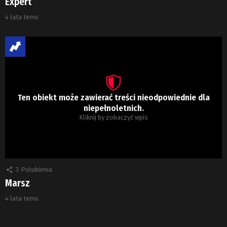
Expert
4 lata temu
Ten obiekt może zawierać treści nieodpowiednie dla
niepełnoletnich.
Kliknij by zobaczyć wpis
3
Polubienia
Marsz
4 lata temu