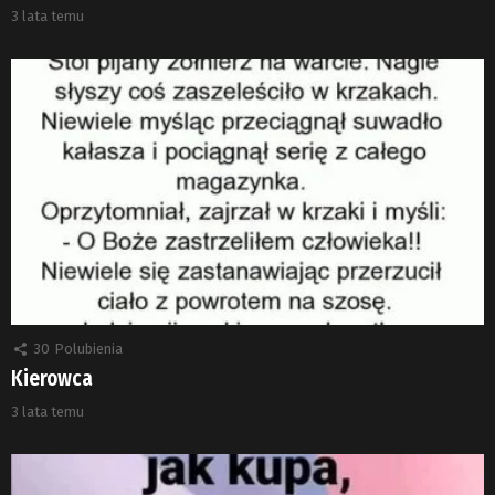
3 lata temu
30
Polubienia
Kierowca
3 lata temu