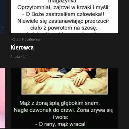
30
Polubienia
Kierowca
3 lata temu