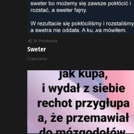
26
Polubienia
Sweter
3 lata temu