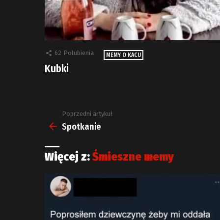
62
Polubienia
MEMY O KACU
Kubki
Poprzedni artykuł
Zobacz
więcej
Spotkanie
Więcej z:
Śmieszne memy