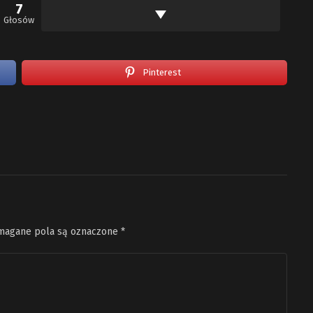
7
Głosów
Pinterest
agane pola są oznaczone
*