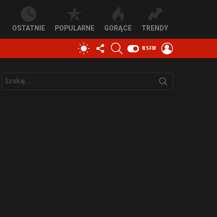
OSTATNIE
POPULARNE
GORĄCE
TRENDY
OBSERWUJ
SZUKAJ
ZALOGUJ
PRZEŁĄCZ
NSFW
NAS
SIĘ
SKÓRKĘ
Szukaj: