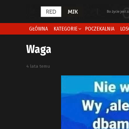
GŁÓWNA
KATEGORIE
POCZEKALNIA
LOS
Waga
4 lata temu