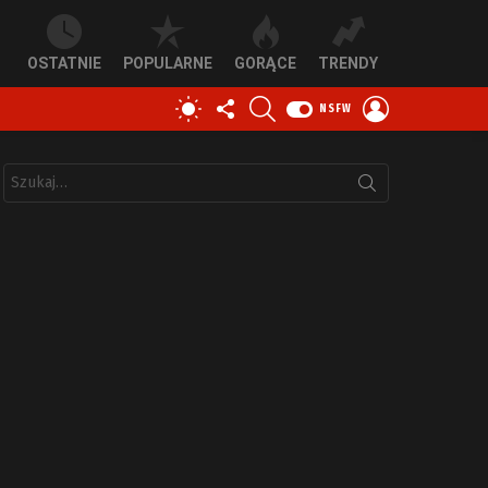
OSTATNIE
POPULARNE
GORĄCE
TRENDY
OBSERWUJ
SZUKAJ
ZALOGUJ
PRZEŁĄCZ
NSFW
NAS
SIĘ
SKÓRKĘ
Szukaj: