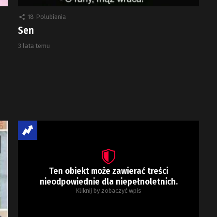
18
Polubienia
Sen
3 lata temu
Ten obiekt może zawierać treści
nieodpowiednie dla niepełnoletnich.
Kliknij by zobaczyć wpis