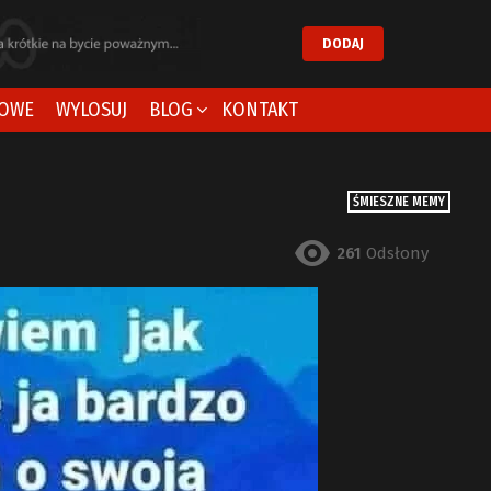
DODAJ
OWE
WYLOSUJ
BLOG
KONTAKT
ŚMIESZNE MEMY
261
Odsłony