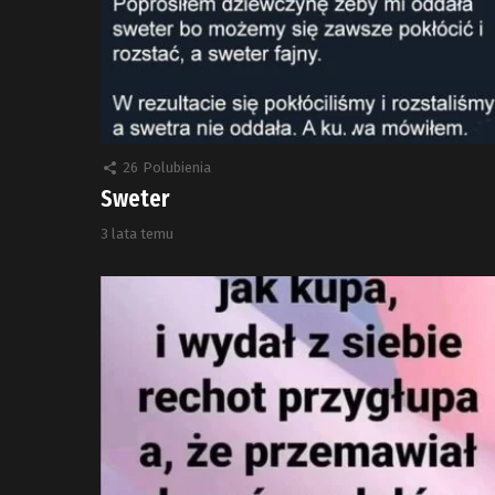
26
Polubienia
Sweter
3 lata temu