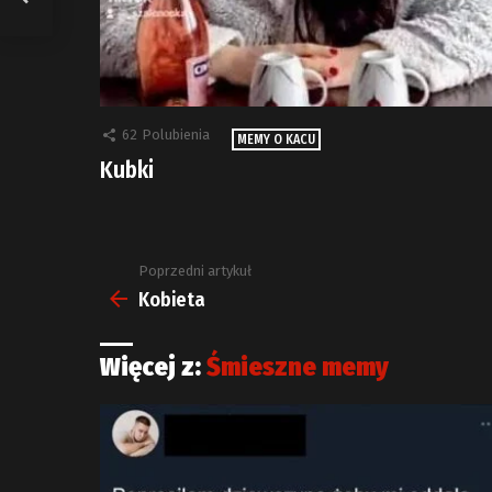
62
Polubienia
MEMY O KACU
Kubki
Poprzedni artykuł
Zobacz
więcej
Kobieta
Więcej z:
Śmieszne memy