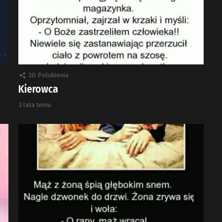
30
Polubienia
Kierowca
3 lata temu