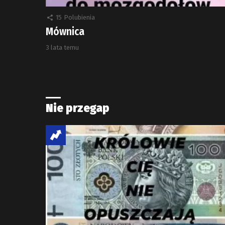
15
Polubienia
Mównica
3 lata temu
Nie przegap