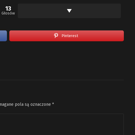
13
Głosów
Pinterest
agane pola są oznaczone
*