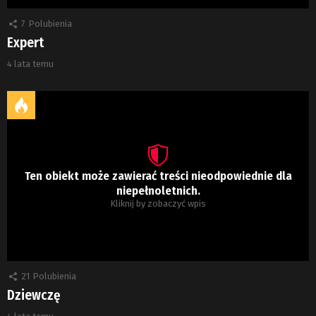
7
Polubienia
Expert
4 lata temu
Ten obiekt może zawierać treści nieodpowiednie dla
niepełnoletnich.
Kliknij by zobaczyć wpis
21
Polubienia
Dziewczę