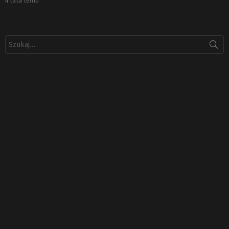
4 lata temu
Szukaj: