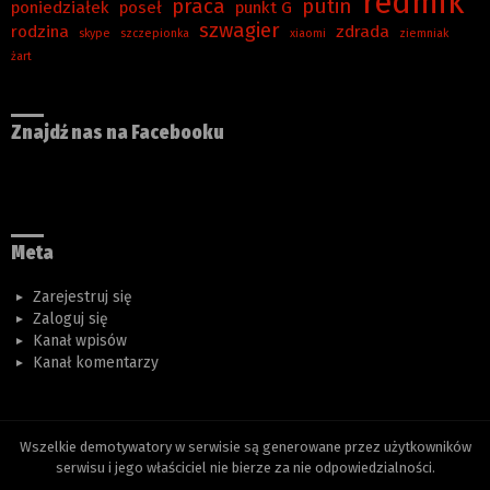
redmik
praca
putin
poniedziałek
poseł
punkt G
szwagier
rodzina
zdrada
skype
szczepionka
xiaomi
ziemniak
żart
Znajdź nas na Facebooku
Meta
Zarejestruj się
Zaloguj się
Kanał wpisów
Kanał komentarzy
Wszelkie demotywatory w serwisie są generowane przez użytkowników
serwisu i jego właściciel nie bierze za nie odpowiedzialności.