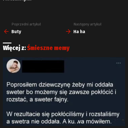
Poprzedni artykuł
Następny artykuł
Zobacz
więcej
Buty
Ha ha
Więcej z:
Śmieszne memy