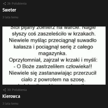
26
Polubienia
Sweter
3 lata temu
30
Polubienia
Kierowca
3 lata temu