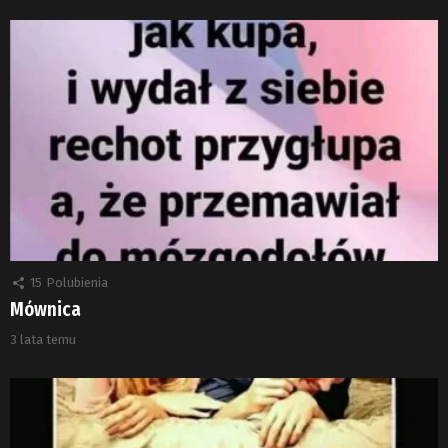
15
Polubienia
Mównica
3 lata temu