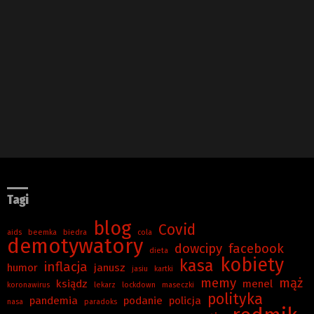
Tagi
blog
Covid
aids
beemka
biedra
cola
demotywatory
dowcipy
facebook
dieta
kobiety
kasa
inflacja
humor
janusz
jasiu
kartki
memy
mąż
ksiądz
menel
koronawirus
lekarz
lockdown
maseczki
polityka
pandemia
podanie
policja
nasa
paradoks