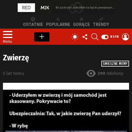
OSTATNIE
POPULARNE
GORĄCE
TRENDY
OBSERWUJ
SZUKAJ
Z
PRZEŁĄCZ
NSFW
NAS
S
SKÓRKĘ
Menu
Zwierzę
ŚMIESZNE MEMY
5 lat temu
299
Odsłony