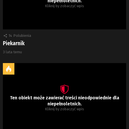
niepełnoletnich.
Kliknij by zobaczyć wpis
14
Polubienia
Piekarnik
3 lata temu
Ten obiekt może zawierać treści nieodpowiednie dla
niepełnoletnich.
Kliknij by zobaczyć wpis