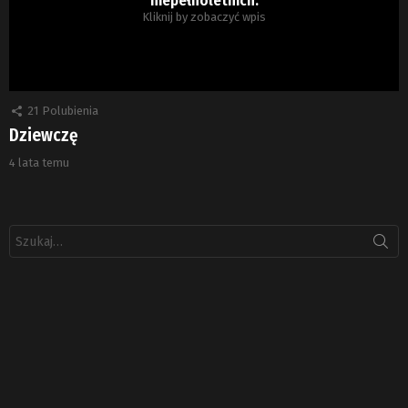
Kliknij by zobaczyć wpis
21
Polubienia
Dziewczę
4 lata temu
Szukaj: