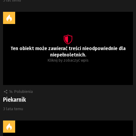
5 lat temu
Ten obiekt może zawierać treści nieodpowiednie dla
niepełnoletnich.
Kliknij by zobaczyć wpis
14
Polubienia
Piekarnik
3 lata temu