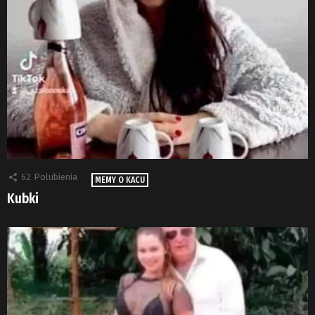
62
Polubienia
MEMY O KACU
Kubki