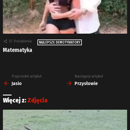
37
Polubienia
NAJLEPSZE DEMOTYWATORY
Matematyka
Poprzedni artykuł
Następny artykuł
Zobacz
więcej
Jasio
Przysłowie
Więcej z:
Zdjęcia