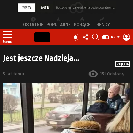
OSTATNIE
POPULARNE
GORĄCE
TRENDY
OBSERWUJ
SZUKAJ
Z
PRZEŁĄCZ
NSFW
NAS
S
SKÓRKĘ
Menu
Jest jeszcze Nadzieja…
ZDJĘCIA
5 lat temu
151
Odsłony