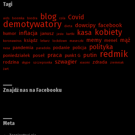
Tagi
blog
Covid
aids
beemka
biedra
cola
demotywatory
dowcipy
facebook
dieta
kobiety
kasa
inflacja
humor
janusz
jasiu
kartki
memy
mąż
ksiądz
menel
koronawirus
lekarz
lockdown
maseczki
polityka
pandemia
podanie
policja
nasa
paradoks
redmik
praca
putin
poniedziałek
poseł
punkt G
szwagier
rodzina
zdrada
skype
szczepionka
xiaomi
ziemniak
żart
Znajdź nas na Facebooku
Meta