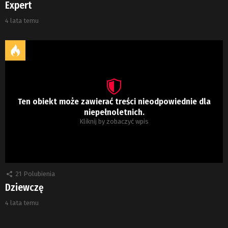
Expert
4 lata temu
Ten obiekt może zawierać treści nieodpowiednie dla
niepełnoletnich.
Kliknij by zobaczyć wpis
21
Polubienia
Dziewczę
4 lata temu