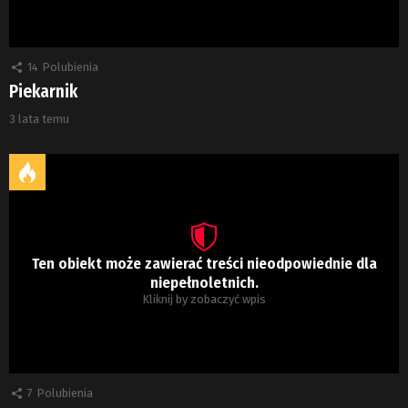
14
Polubienia
Piekarnik
3 lata temu
Ten obiekt może zawierać treści nieodpowiednie dla
niepełnoletnich.
Kliknij by zobaczyć wpis
7
Polubienia