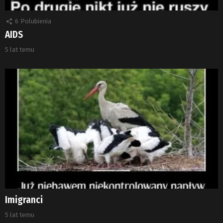
6
Polubienia
AIDS
5 lat temu
Imigranci
5 lat temu