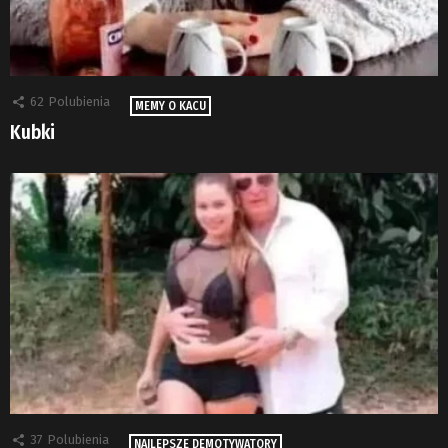
62
Polubienia
MEMY O KACU
Kubki
37
Polubienia
NAJLEPSZE DEMOTYWATORY