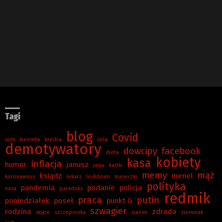
Tagi
blog
Covid
aids
beemka
biedra
cola
demotywatory
dowcipy
facebook
dieta
kobiety
kasa
inflacja
humor
janusz
jasiu
kartki
memy
mąż
ksiądz
menel
koronawirus
lekarz
lockdown
maseczki
polityka
pandemia
podanie
policja
nasa
paradoks
redmik
praca
putin
poniedziałek
poseł
punkt G
szwagier
rodzina
zdrada
skype
szczepionka
xiaomi
ziemniak