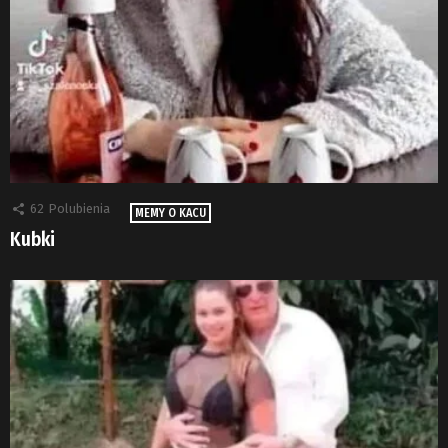
62
Polubienia
MEMY O KACU
Kubki