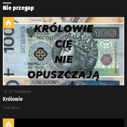
Nie przegap
25
Polubienia
Królowie
5 lat temu