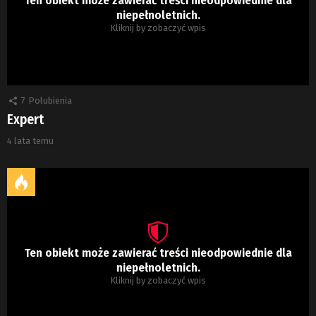
niepełnoletnich.
Kliknij by zobaczyć wpis
7
Polubienia
Expert
4 lata temu
Ten obiekt może zawierać treści nieodpowiednie dla
niepełnoletnich.
Kliknij by zobaczyć wpis