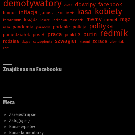
demotywatory
dowcipy
facebook
dieta
kobiety
kasa
inflacja
humor
janusz
jasiu
kartki
memy
mąż
ksiądz
menel
koronawirus
lekarz
lockdown
maseczki
polityka
pandemia
podanie
policja
nasa
paradoks
redmik
praca
putin
poniedziałek
poseł
punkt G
szwagier
rodzina
zdrada
skype
szczepionka
xiaomi
ziemniak
żart
Znajdź nas na Facebooku
Meta
Zarejestruj się
Zaloguj się
Kanał wpisów
Kanał komentarzy