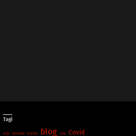
Tagi
blog
Covid
aids
beemka
biedra
cola