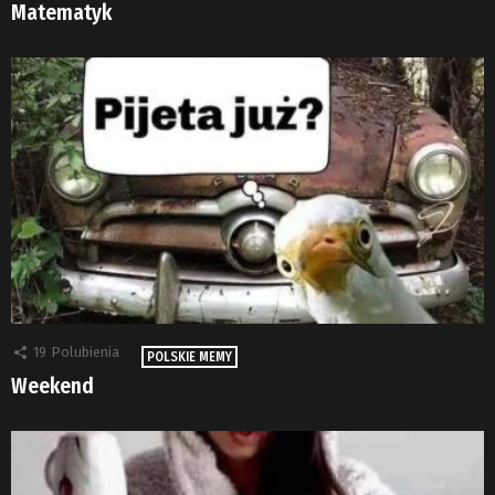
Matematyk
19
Polubienia
POLSKIE MEMY
Weekend