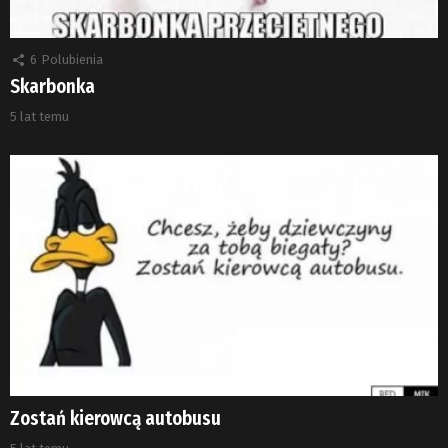
6
Polubienia
Skarbonka
5 lat temu
Zostań kierowcą autobusu