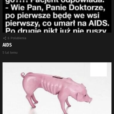
6
Polubienia
AIDS
5 lat temu