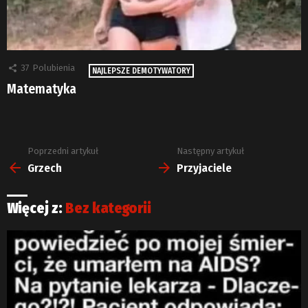
37
Polubienia
NAJLEPSZE DEMOTYWATORY
Matematyka
Poprzedni artykuł
Następny artykuł
Zobacz
więcej
Grzech
Przyjaciele
Więcej z:
Bez kategorii