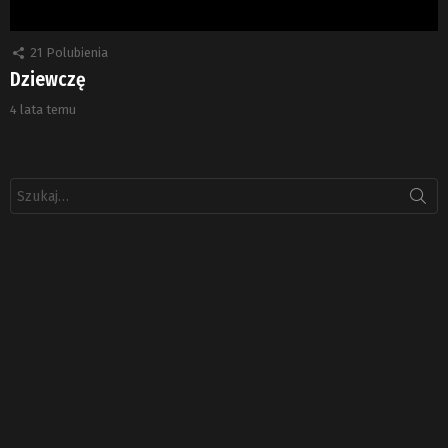
21
Polubienia
Dziewczę
4 lata temu
Szukaj: