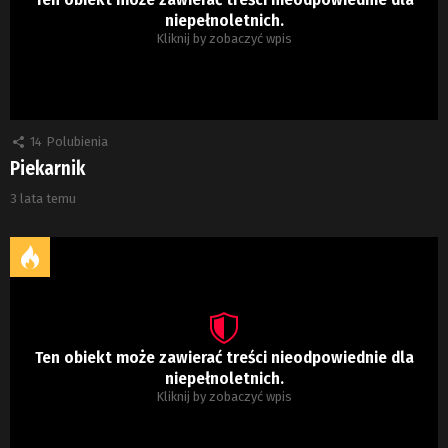
niepełnoletnich.
Kliknij by zobaczyć wpis
14
Polubienia
Piekarnik
3 lata temu
Ten obiekt może zawierać treści nieodpowiednie dla
niepełnoletnich.
Kliknij by zobaczyć wpis