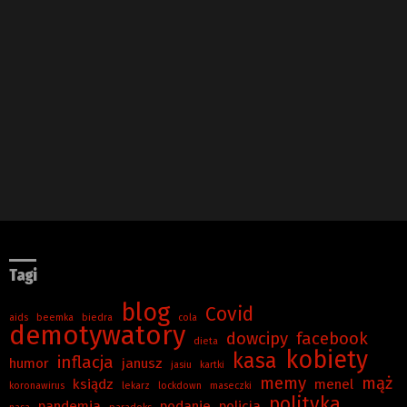
Tagi
blog
Covid
aids
beemka
biedra
cola
demotywatory
dowcipy
facebook
dieta
kobiety
kasa
inflacja
humor
janusz
jasiu
kartki
memy
mąż
ksiądz
menel
koronawirus
lekarz
lockdown
maseczki
polityka
pandemia
podanie
policja