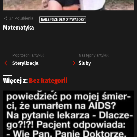
37
Polubienia
NAJLEPSZE DEMOTYWATORY
Matematyka
Poprzedni artykuł
Następny artykuł
Zobacz
więcej
Sterylizacja
Śluby
Więcej z:
Bez kategorii