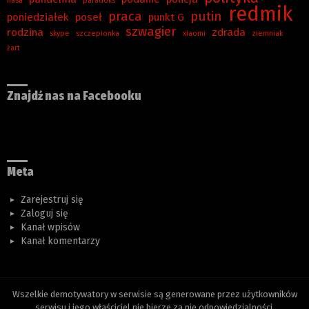
nasa
paradoks
redmik
praca
putin
poniedziałek
poseł
punkt G
szwagier
rodzina
zdrada
skype
szczepionka
xiaomi
ziemniak
żart
Znajdź nas na Facebooku
Meta
Zarejestruj się
Zaloguj się
Kanał wpisów
Kanał komentarzy
Wszelkie demotywatory w serwisie są generowane przez użytkowników
serwisu i jego właściciel nie bierze za nie odpowiedzialności.