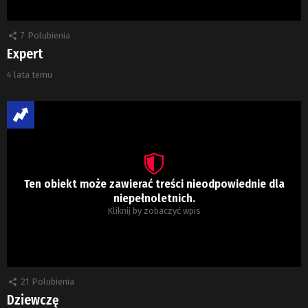
7
Polubienia
Expert
4 lata temu
Ten obiekt może zawierać treści nieodpowiednie dla
niepełnoletnich.
Kliknij by zobaczyć wpis
21
Polubienia
Dziewczę