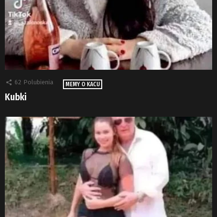
62
Polubienia
MEMY O KACU
Kubki