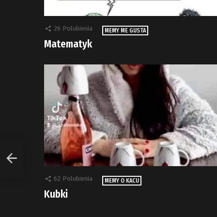
26
Polubienia
MEMY ME GUSTA
Matematyk
62
Polubienia
MEMY O KACU
Kubki