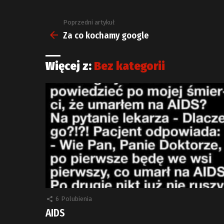
Poprzedni artykuł
Zobacz
więcej
Za co kochamy google
Więcej z:
Bez kategorii
6
Polubienia
AIDS