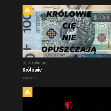
25
Polubienia
Królowie
5 lat temu