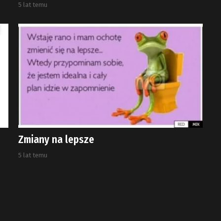
5 lat temu
Zmiany na lepsze
5 lat temu