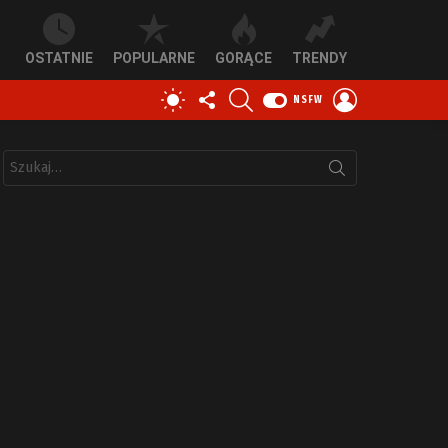
OSTATNIE
POPULARNE
GORĄCE
TRENDY
OBSERWUJ
SZUKAJ
ZALOGUJ
PRZEŁĄCZ
NSFW
NAS
SIĘ
SKÓRKĘ
Szukaj: