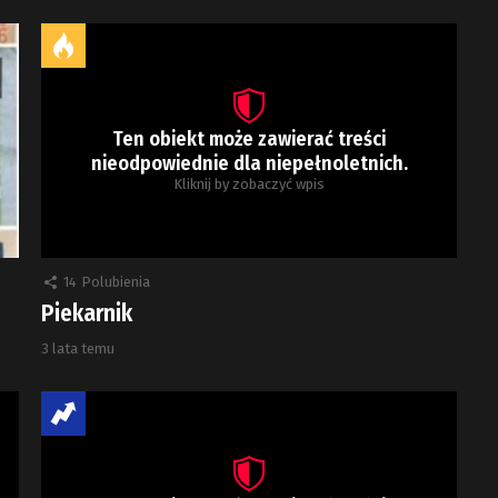
Ten obiekt może zawierać treści
nieodpowiednie dla niepełnoletnich.
Kliknij by zobaczyć wpis
14
Polubienia
Piekarnik
3 lata temu