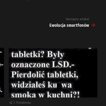
Następny artykuł
Ewolucja smartfonów
2
Polubienia