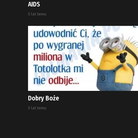
AIDS
5 lat temu
Dobry Boże
5 lat temu