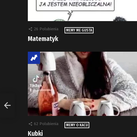
26
Polubienia
MEMY ME GUSTA
Matematyk
62
Polubienia
MEMY O KACU
Kubki