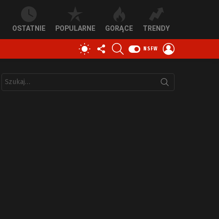
OSTATNIE
POPULARNE
GORĄCE
TRENDY
OBSERWUJ
SZUKAJ
ZALOGUJ
PRZEŁĄCZ
NSFW
NAS
SIĘ
SKÓRKĘ
Szukaj: