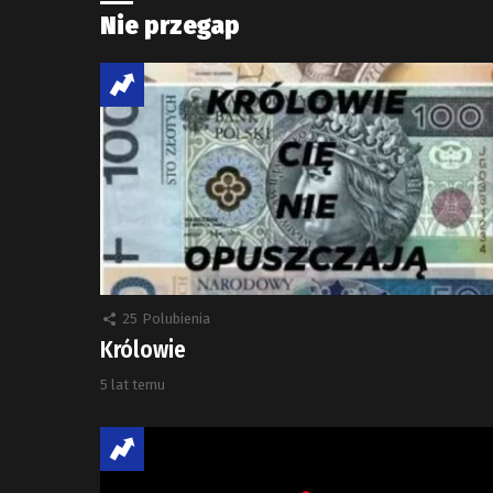
Nie przegap
25
Polubienia
Królowie
5 lat temu