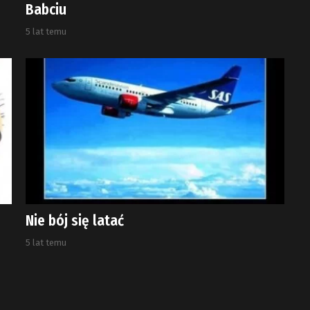
Babciu
5 lat temu
Nie bój się latać
5 lat temu