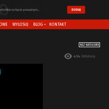
DODAJ
OWE
WYLOSUJ
BLOG
KONTAKT
BEZ KATEGORII
434
Odsłony