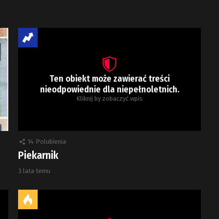
Ten obiekt może zawierać treści
nieodpowiednie dla niepełnoletnich.
Kliknij by zobaczyć wpis
14
Polubienia
Piekarnik
3 lata temu