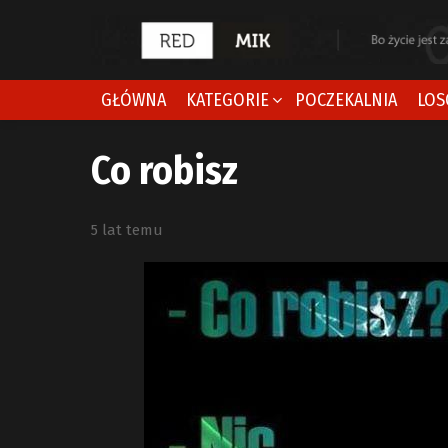
GŁÓWNA
KATEGORIE
POCZEKALNIA
LOS
Co robisz
5 lat temu