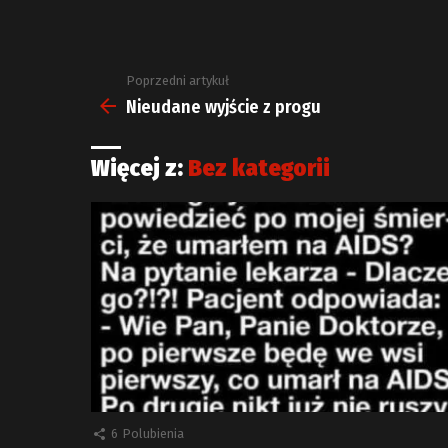
Poprzedni artykuł
Zobacz
więcej
Nieudane wyjście z progu
Więcej z:
Bez kategorii
6
Polubienia