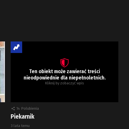
Ten obiekt może zawierać treści
nieodpowiednie dla niepełnoletnich.
Kliknij by zobaczyć wpis
14
Polubienia
Piekarnik
3 lata temu