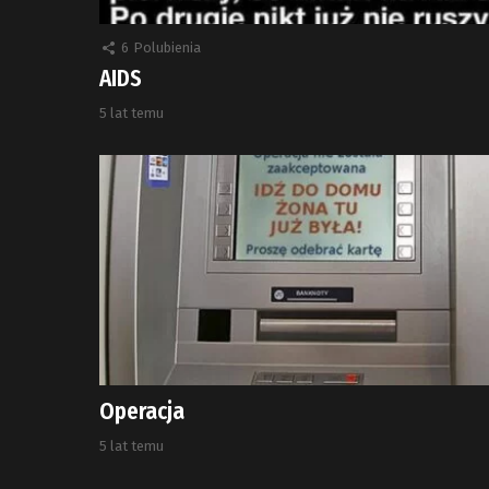
6
Polubienia
AIDS
5 lat temu
Operacja
5 lat temu