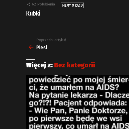
62
Polubienia
MEMY O KACU
Kubki
Poprzedni artykuł
Zobacz
więcej
Piesi
Więcej z:
Bez kategorii