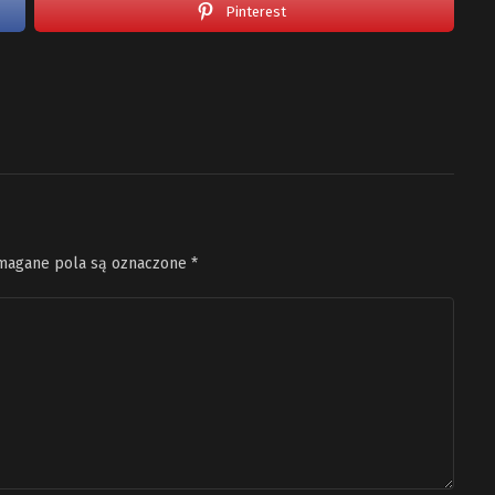
Pinterest
agane pola są oznaczone
*