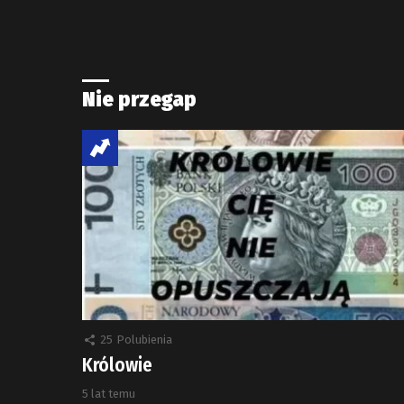
Nie przegap
25
Polubienia
Królowie
5 lat temu