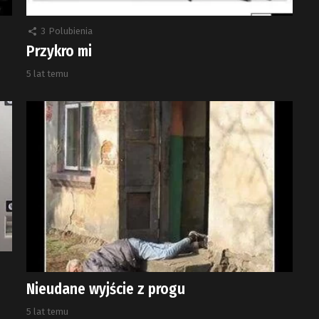
3
Polubienia
Przykro mi
5 lat temu
Nieudane wyjście z progu
5 lat temu