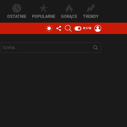
OSTATNIE
POPULARNE
GORĄCE
TRENDY
OBSERWUJ
SZUKAJ
ZALOGUJ
PRZEŁĄCZ
NSFW
NAS
SIĘ
SKÓRKĘ
Szukaj: