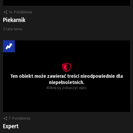
14
Polubienia
Piekarnik
3 lata temu
Ten obiekt może zawierać treści nieodpowiednie dla
niepełnoletnich.
Kliknij by zobaczyć wpis
7
Polubienia
Expert