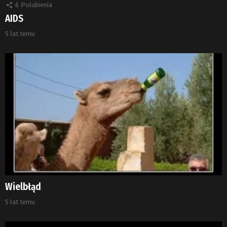
6
Polubienia
AIDS
5 lat temu
Wielbłąd
5 lat temu