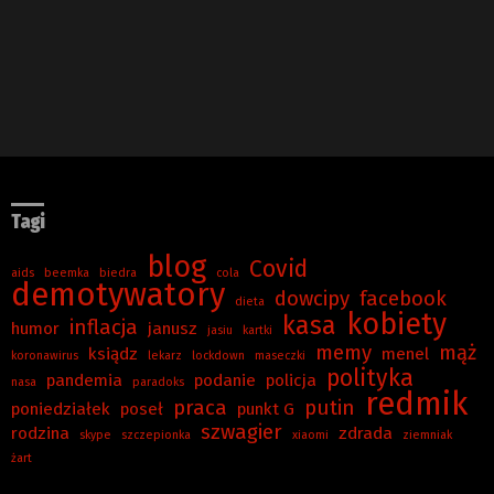
Tagi
blog
Covid
aids
beemka
biedra
cola
demotywatory
dowcipy
facebook
dieta
kobiety
kasa
inflacja
humor
janusz
jasiu
kartki
memy
mąż
ksiądz
menel
koronawirus
lekarz
lockdown
maseczki
polityka
pandemia
podanie
policja
nasa
paradoks
redmik
praca
putin
poniedziałek
poseł
punkt G
szwagier
rodzina
zdrada
skype
szczepionka
xiaomi
ziemniak
żart