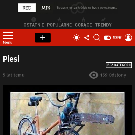
OSTATNIE
POPULARNE
GORĄCE
TRENDY
OBSERWUJ
SZUKAJ
Z
PRZEŁĄCZ
NSFW
NAS
S
SKÓRKĘ
Menu
Piesi
BEZ KATEGORII
5 lat temu
159
Odsłony