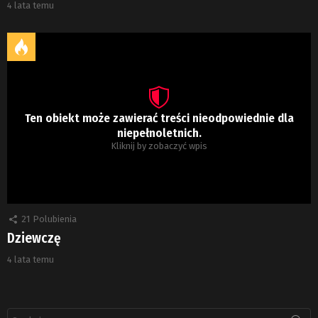
4 lata temu
Ten obiekt może zawierać treści nieodpowiednie dla
niepełnoletnich.
Kliknij by zobaczyć wpis
21
Polubienia
Dziewczę
4 lata temu
Szukaj: