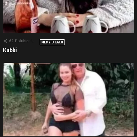
62
Polubienia
MEMY O KACU
Kubki