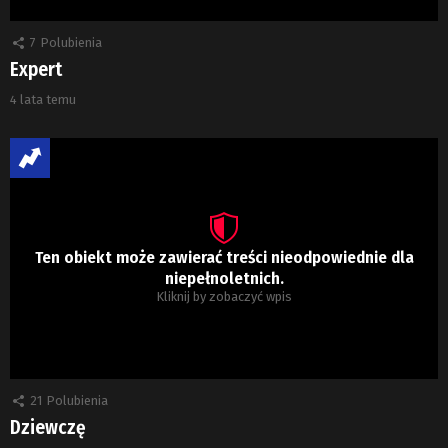
7
Polubienia
Expert
4 lata temu
Ten obiekt może zawierać treści nieodpowiednie dla
niepełnoletnich.
Kliknij by zobaczyć wpis
21
Polubienia
Dziewczę