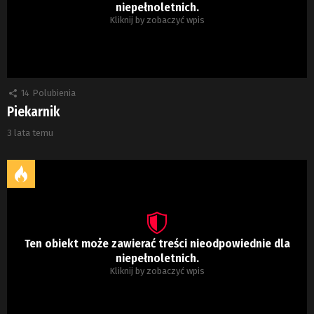
niepełnoletnich.
Kliknij by zobaczyć wpis
14
Polubienia
Piekarnik
3 lata temu
Ten obiekt może zawierać treści nieodpowiednie dla
niepełnoletnich.
Kliknij by zobaczyć wpis