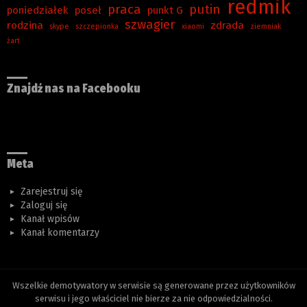
redmik
praca
putin
poniedziałek
poseł
punkt G
szwagier
rodzina
zdrada
skype
szczepionka
xiaomi
ziemniak
żart
Znajdź nas na Facebooku
Meta
Zarejestruj się
Zaloguj się
Kanał wpisów
Kanał komentarzy
Wszelkie demotywatory w serwisie są generowane przez użytkowników
serwisu i jego właściciel nie bierze za nie odpowiedzialności.