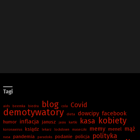
Tagi
blog
Covid
aids
beemka
biedra
cola
demotywatory
dowcipy
facebook
dieta
kobiety
kasa
inflacja
humor
janusz
jasiu
kartki
memy
mąż
ksiądz
menel
koronawirus
lekarz
lockdown
maseczki
polityka
pandemia
podanie
policja
nasa
paradoks