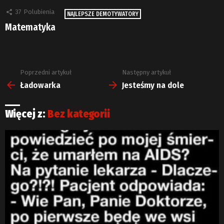
37
Polubienia
NAJLEPSZE DEMOTYWATORY
Matematyka
Poprzedni artykuł
Następny artykuł
Zobacz
więcej
Ładowarka
Jesteśmy na dole
Więcej z:
Bez kategorii