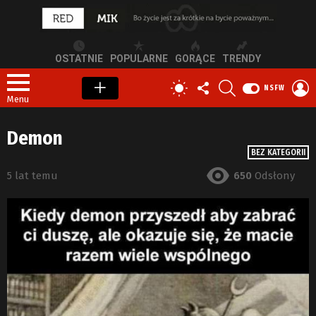
OSTATNIE
POPULARNE
GORĄCE
TRENDY
OBSERWUJ
SZUKAJ
Z
PRZEŁĄCZ
NSFW
NAS
S
SKÓRKĘ
Menu
Demon
BEZ KATEGORII
5 lat temu
650
Odsłony