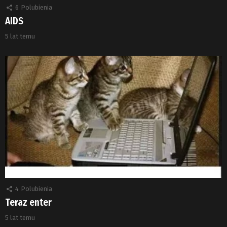
6
Polubienia
AIDS
5 lat temu
4
Polubienia
Teraz enter
5 lat temu