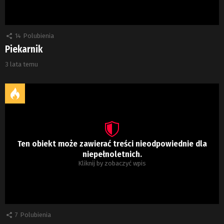
14
Polubienia
Piekarnik
3 lata temu
Ten obiekt może zawierać treści nieodpowiednie dla
niepełnoletnich.
Kliknij by zobaczyć wpis
7
Polubienia