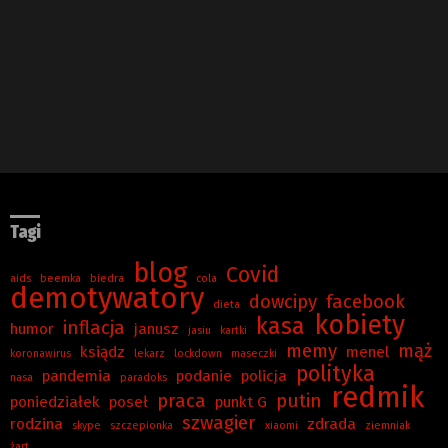
Tagi
blog
Covid
aids
beemka
biedra
cola
demotywatory
dowcipy
facebook
dieta
kobiety
kasa
inflacja
humor
janusz
jasiu
kartki
memy
mąż
ksiądz
menel
koronawirus
lekarz
lockdown
maseczki
polityka
pandemia
podanie
policja
nasa
paradoks
redmik
praca
putin
poniedziałek
poseł
punkt G
szwagier
rodzina
zdrada
skype
szczepionka
xiaomi
ziemniak
żart