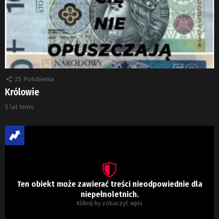
25
Polubienia
Królowie
5 lat temu
Ten obiekt może zawierać treści nieodpowiednie dla
niepełnoletnich.
Kliknij by zobaczyć wpis