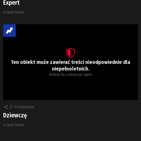
Expert
4 lata temu
Ten obiekt może zawierać treści nieodpowiednie dla
niepełnoletnich.
Kliknij by zobaczyć wpis
21
Polubienia
Dziewczę
4 lata temu