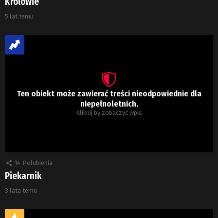
Królowie
5 lat temu
Ten obiekt może zawierać treści nieodpowiednie dla
niepełnoletnich.
Kliknij by zobaczyć wpis
14
Polubienia
Piekarnik
3 lata temu