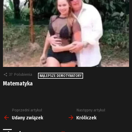
37
Polubienia
NAJLEPSZE DEMOTYWATORY
Matematyka
Poprzedni artykuł
Następny artykuł
Zobacz
więcej
Udany związek
Króliczek