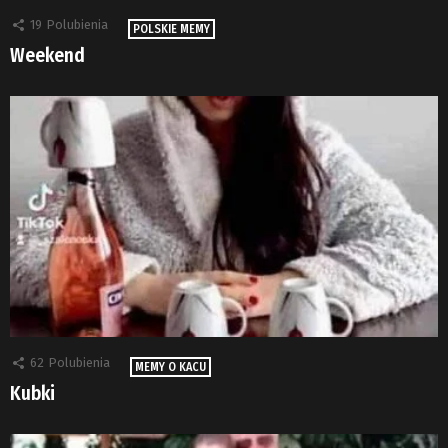
19
Polubienia
POLSKIE MEMY
Weekend
62
Polubienia
MEMY O KACU
Kubki