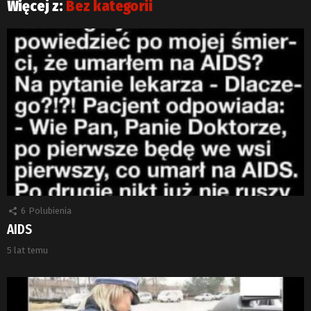
Więcej z:
Bez kategorii
6
Polubienia
AIDS
5 lat temu