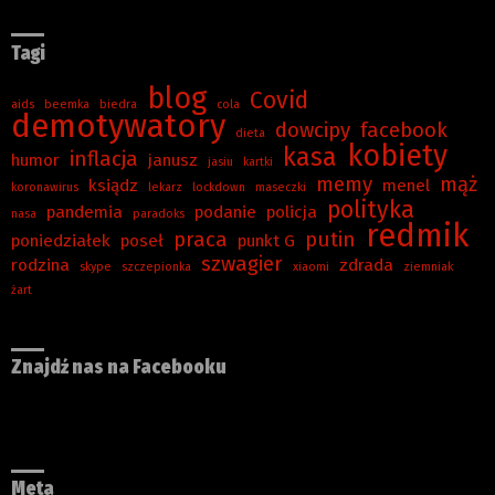
Tagi
blog
Covid
aids
beemka
biedra
cola
demotywatory
dowcipy
facebook
dieta
kobiety
kasa
inflacja
humor
janusz
jasiu
kartki
memy
mąż
ksiądz
menel
koronawirus
lekarz
lockdown
maseczki
polityka
pandemia
podanie
policja
nasa
paradoks
redmik
praca
putin
poniedziałek
poseł
punkt G
szwagier
rodzina
zdrada
skype
szczepionka
xiaomi
ziemniak
żart
Znajdź nas na Facebooku
Meta