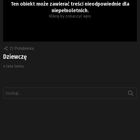
Ten obiekt może zawierać treści nieodpowiednie dla
niepełnoletnich.
Kliknij by zobaczyć wpis
21
Polubienia
Dziewczę
4 lata temu
Szukaj: