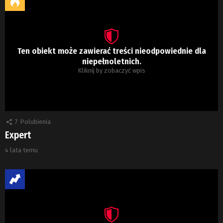
Ten obiekt może zawierać treści nieodpowiednie dla
niepełnoletnich.
Kliknij by zobaczyć wpis
7
Polubienia
Expert
4 lata temu