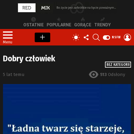
OSTATNIE
POPULARNE
GORĄCE
TRENDY
OBSERWUJ
SZUKAJ
Z
PRZEŁĄCZ
NSFW
NAS
S
SKÓRKĘ
Menu
Dobry człowiek
BEZ KATEGORII
5 lat temu
513
Odsłony