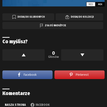
DODAJ DO ULUBIONYCH
DODAJ DO KOLEKCJI
ZGŁOŚ NADUŻYCIE
Co myślisz?
0
Głosów
Facebook
Pinterest
Komentarze
NASZA STRONA
FACEBOOK