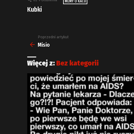
MEMY O KACU
Kubki
Poprzedni artykuł
Zobacz
więcej
Misio
Więcej z:
Bez kategorii