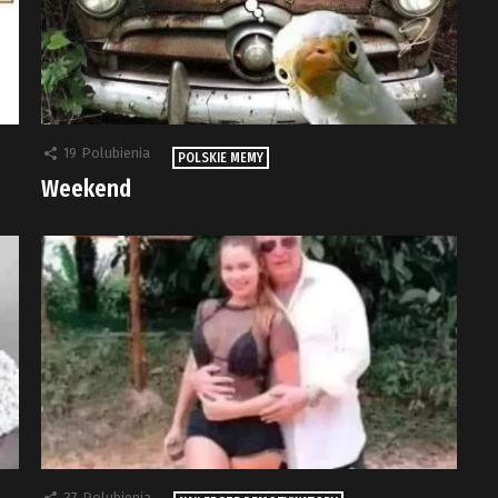
19
Polubienia
POLSKIE MEMY
Weekend
37
Polubienia