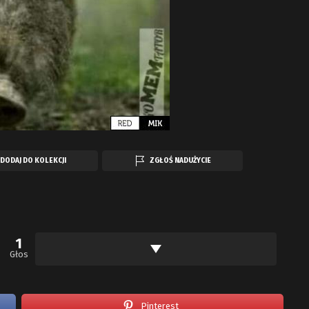
DODAJ DO KOLEKCJI
ZGŁOŚ NADUŻYCIE
1
Głos
Pinterest