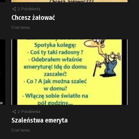
2
Polubienia
Chcesz żałować
5 lat temu
2
Polubienia
Szaleństwa emeryta
5 lat temu