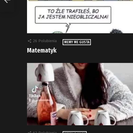
26
Polubienia
MEMY ME GUSTA
Matematyk
62
Polubienia