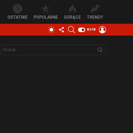
OSTATNIE
POPULARNE
GORĄCE
TRENDY
OBSERWUJ
SZUKAJ
ZALOGUJ
PRZEŁĄCZ
NSFW
NAS
SIĘ
SKÓRKĘ
Szukaj: