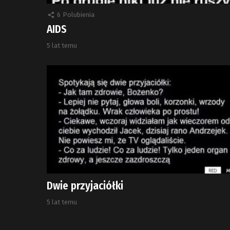
6
Polubienia
AIDS
5 lat temu
Dwie przyjaciółki
5 lat temu