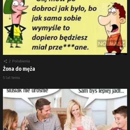
2
Polubienia
Żona do męża
5 lat temu