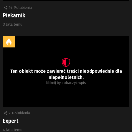
14
Polubienia
Piekarnik
3 lata temu
Ten obiekt może zawierać treści nieodpowiednie dla
niepełnoletnich.
Kliknij by zobaczyć wpis
7
Polubienia
Expert
4 lata temu