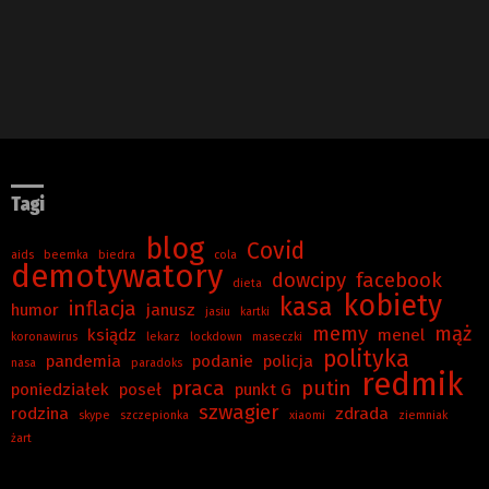
Tagi
blog
Covid
aids
beemka
biedra
cola
demotywatory
dowcipy
facebook
dieta
kobiety
kasa
inflacja
humor
janusz
jasiu
kartki
memy
mąż
ksiądz
menel
koronawirus
lekarz
lockdown
maseczki
polityka
pandemia
podanie
policja
nasa
paradoks
redmik
praca
putin
poniedziałek
poseł
punkt G
szwagier
rodzina
zdrada
skype
szczepionka
xiaomi
ziemniak
żart