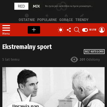
OSTATNIE
POPULARNE
GORĄCE
TRENDY
OBSERWUJ
SZUKAJ
Z
PRZEŁĄCZ
NSFW
NAS
S
SKÓRKĘ
Menu
Ekstremalny sport
BEZ KATEGORII
5 lat temu
201
Odsłony