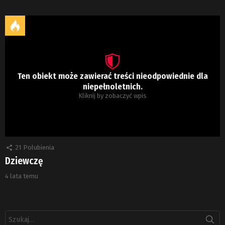
Ten obiekt może zawierać treści nieodpowiednie dla
niepełnoletnich.
Kliknij by zobaczyć wpis
21
Polubienia
Dziewczę
4 lata temu
Szukaj: