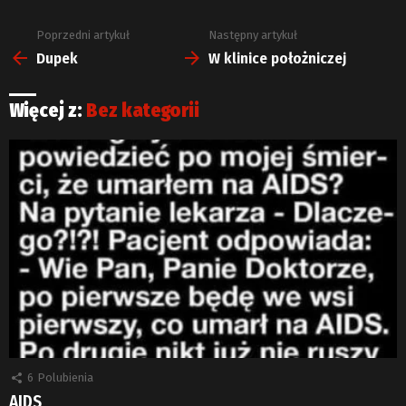
Poprzedni artykuł
Następny artykuł
Zobacz
więcej
Dupek
W klinice położniczej
Więcej z:
Bez kategorii
6
Polubienia
AIDS