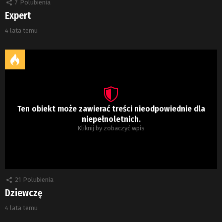
7
Polubienia
Expert
4 lata temu
Ten obiekt może zawierać treści nieodpowiednie dla
niepełnoletnich.
Kliknij by zobaczyć wpis
21
Polubienia
Dziewczę
4 lata temu