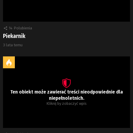
14
Polubienia
Piekarnik
3 lata temu
Ten obiekt może zawierać treści nieodpowiednie dla
niepełnoletnich.
Kliknij by zobaczyć wpis