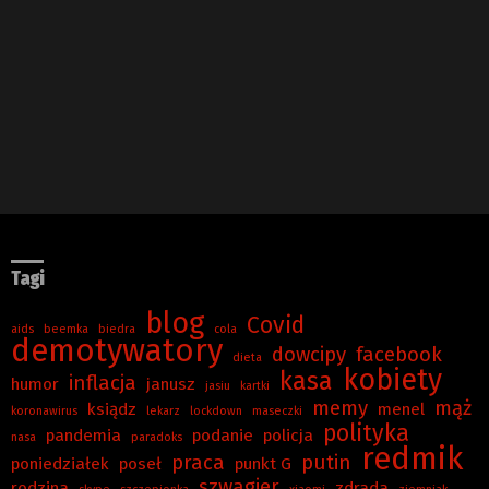
Tagi
blog
Covid
aids
beemka
biedra
cola
demotywatory
dowcipy
facebook
dieta
kobiety
kasa
inflacja
humor
janusz
jasiu
kartki
memy
mąż
ksiądz
menel
koronawirus
lekarz
lockdown
maseczki
polityka
pandemia
podanie
policja
nasa
paradoks
redmik
praca
putin
poniedziałek
poseł
punkt G
szwagier
rodzina
zdrada