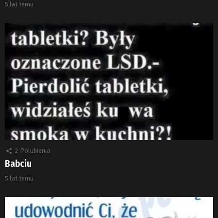
5 lat temu
2
Polubienia
Babciu
5 lat temu