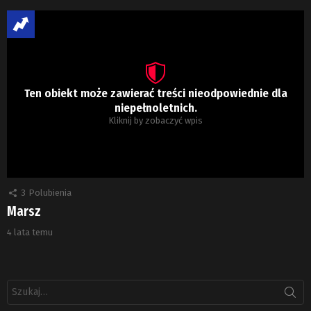
Ten obiekt może zawierać treści nieodpowiednie dla
niepełnoletnich.
Kliknij by zobaczyć wpis
3
Polubienia
Marsz
4 lata temu
Szukaj: