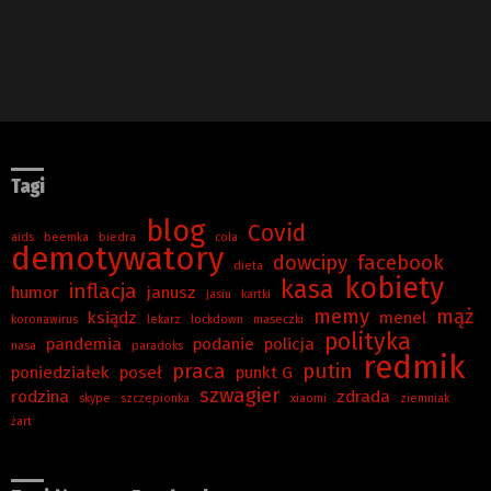
Tagi
blog
Covid
aids
beemka
biedra
cola
demotywatory
dowcipy
facebook
dieta
kobiety
kasa
inflacja
humor
janusz
jasiu
kartki
memy
mąż
ksiądz
menel
koronawirus
lekarz
lockdown
maseczki
polityka
pandemia
podanie
policja
nasa
paradoks
redmik
praca
putin
poniedziałek
poseł
punkt G
szwagier
rodzina
zdrada
skype
szczepionka
xiaomi
ziemniak
żart