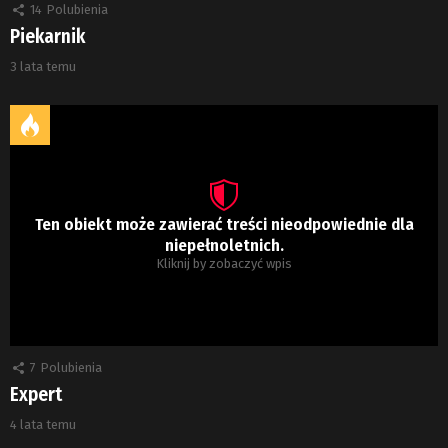
14
Polubienia
Piekarnik
3 lata temu
Ten obiekt może zawierać treści nieodpowiednie dla
niepełnoletnich.
Kliknij by zobaczyć wpis
7
Polubienia
Expert
4 lata temu