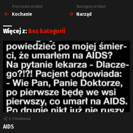
Poprzedni artykuł
Następny artykuł
Zobacz
więcej
Kochanie
Narząd
Więcej z:
Bez kategorii
6
Polubienia
AIDS