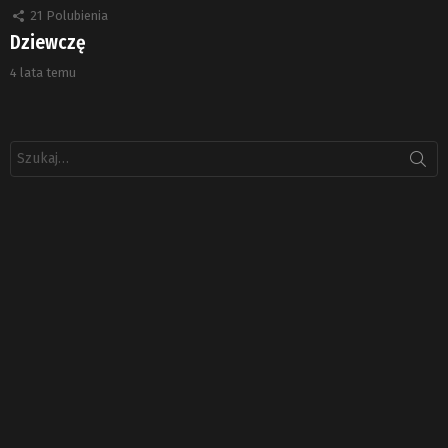
21
Polubienia
Dziewczę
4 lata temu
Szukaj: