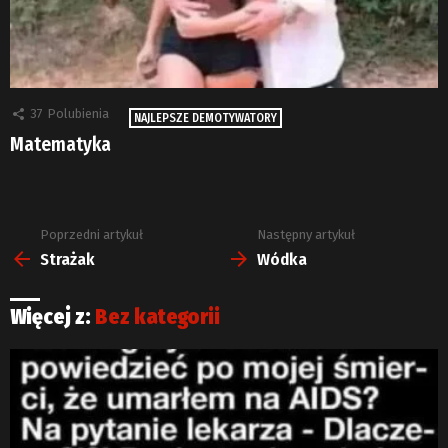
37
Polubienia
NAJLEPSZE DEMOTYWATORY
Matematyka
Poprzedni artykuł
Następny artykuł
Zobacz
więcej
Strażak
Wódka
Więcej z:
Bez kategorii