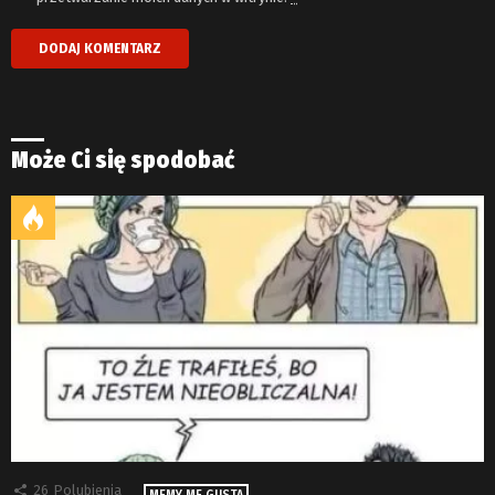
Może Ci się spodobać
26
Polubienia
MEMY ME GUSTA