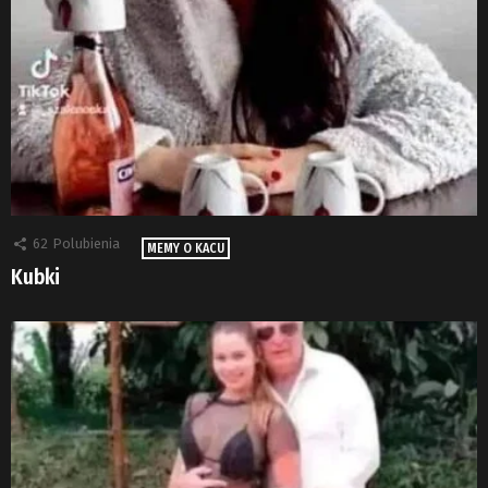
62
Polubienia
MEMY O KACU
Kubki