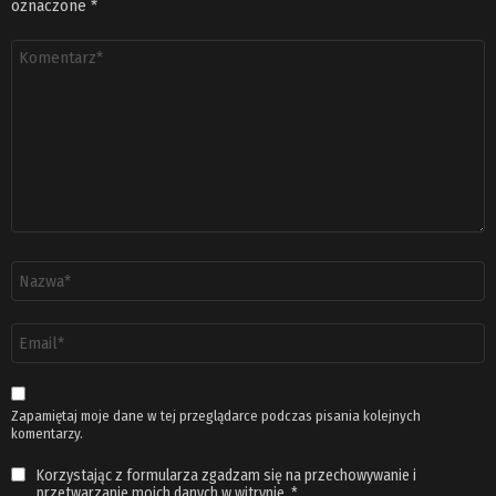
oznaczone
*
Komentarz
*
Nazwa
*
Adres
email
*
Zapamiętaj moje dane w tej przeglądarce podczas pisania kolejnych
komentarzy.
Korzystając z formularza zgadzam się na przechowywanie i
przetwarzanie moich danych w witrynie.
*