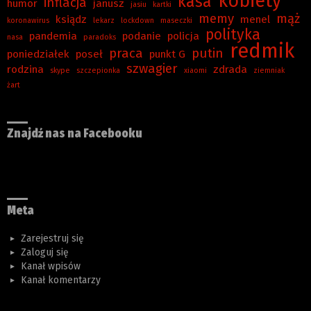
kobiety
kasa
inflacja
humor
janusz
jasiu
kartki
memy
mąż
ksiądz
menel
koronawirus
lekarz
lockdown
maseczki
polityka
pandemia
podanie
policja
nasa
paradoks
redmik
praca
putin
poniedziałek
poseł
punkt G
szwagier
rodzina
zdrada
skype
szczepionka
xiaomi
ziemniak
żart
Znajdź nas na Facebooku
Meta
Zarejestruj się
Zaloguj się
Kanał wpisów
Kanał komentarzy