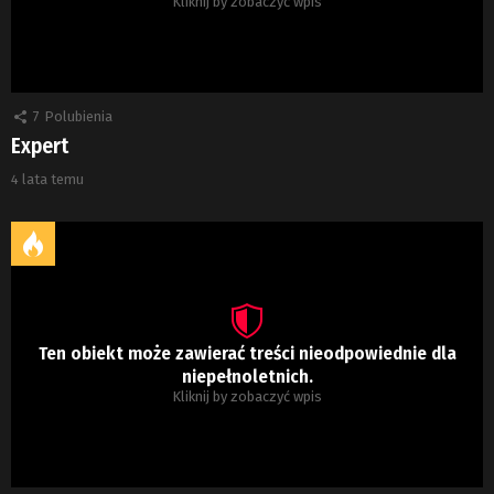
Kliknij by zobaczyć wpis
7
Polubienia
Expert
4 lata temu
Ten obiekt może zawierać treści nieodpowiednie dla
niepełnoletnich.
Kliknij by zobaczyć wpis