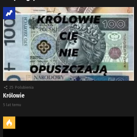
25
Polubienia
Królowie
5 lat temu