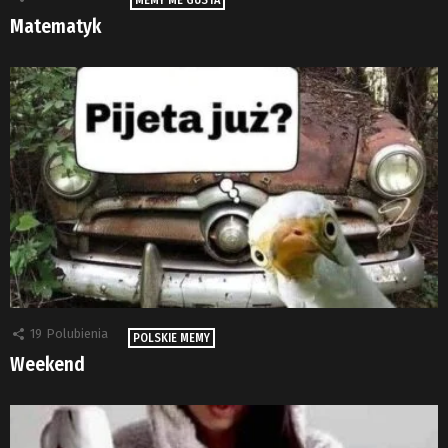
Matematyk
19
Polubienia
POLSKIE MEMY
Weekend