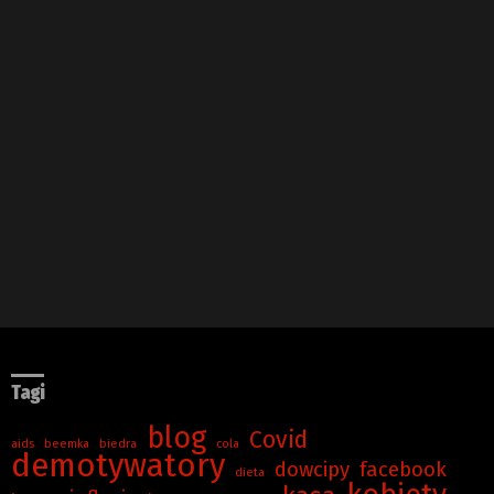
Tagi
blog
Covid
aids
beemka
biedra
cola
demotywatory
dowcipy
facebook
dieta