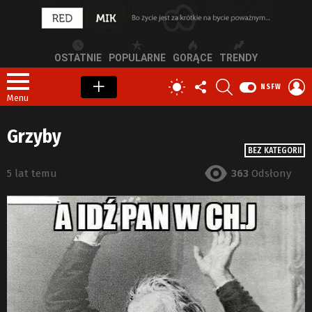
OSTATNIE
POPULARNE
GORĄCE
TRENDY
OBSERWUJ
SZUKAJ
Z
PRZEŁĄCZ
NSFW
NAS
S
SKÓRKĘ
Menu
Grzyby
BEZ KATEGORII
5 lat temu
363
Odsłony