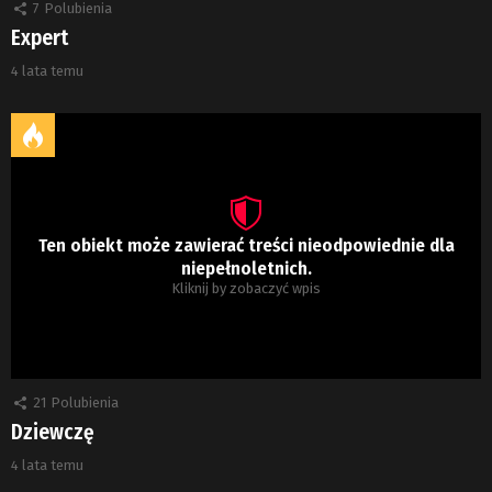
7
Polubienia
Expert
4 lata temu
Ten obiekt może zawierać treści nieodpowiednie dla
niepełnoletnich.
Kliknij by zobaczyć wpis
21
Polubienia
Dziewczę
4 lata temu