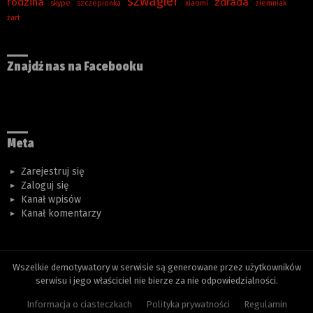
szwagier
rodzina
zdrada
skype
szczepionka
xiaomi
ziemniak
żart
Znajdź nas na Facebooku
Meta
Zarejestruj się
Zaloguj się
Kanał wpisów
Kanał komentarzy
Wszelkie demotywatory w serwisie są generowane przez użytkowników
serwisu i jego właściciel nie bierze za nie odpowiedzialności.
Informacja o ciasteczkach
Polityka prywatności
Regulamin