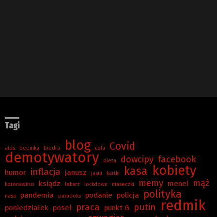
Tagi
blog
Covid
aids
beemka
biedra
cola
demotywatory
dowcipy
facebook
dieta
kobiety
kasa
inflacja
humor
janusz
jasiu
kartki
memy
mąż
ksiądz
menel
koronawirus
lekarz
lockdown
maseczki
polityka
pandemia
podanie
policja
nasa
paradoks
redmik
praca
putin
poniedziałek
poseł
punkt G