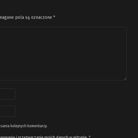
agane pola są oznaczone
*
isania kolejnych komentarzy.
wywanie i przetwarzanie moich danych w witrynie.
*