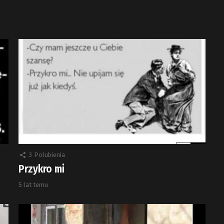
3
Polubienia
Przykro mi
5 lat temu