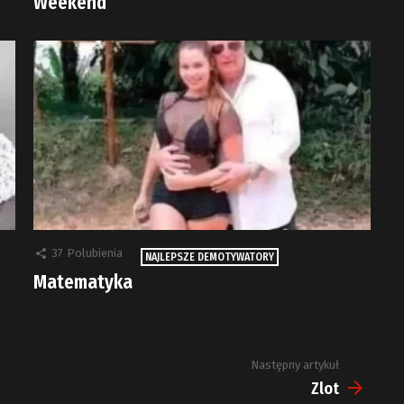
Weekend
37
Polubienia
NAJLEPSZE DEMOTYWATORY
Matematyka
Następny artykuł
Zlot