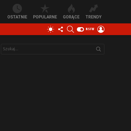
OSTATNIE
POPULARNE
GORĄCE
TRENDY
OBSERWUJ
SZUKAJ
ZALOGUJ
PRZEŁĄCZ
NSFW
NAS
SIĘ
SKÓRKĘ
Szukaj: