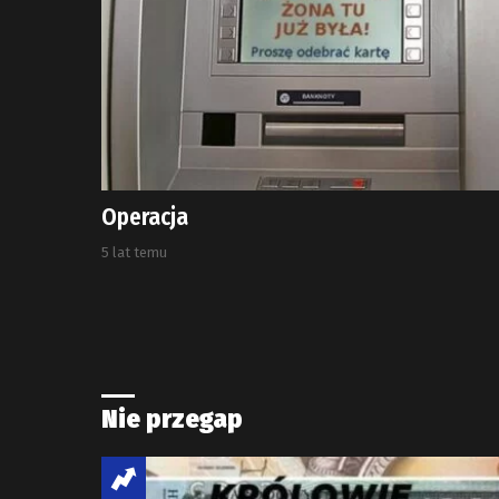
Operacja
5 lat temu
Nie przegap