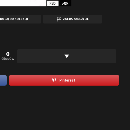
DODAJ DO KOLEKCJI
ZGŁOŚ NADUŻYCIE
0
Głosów
Pinterest