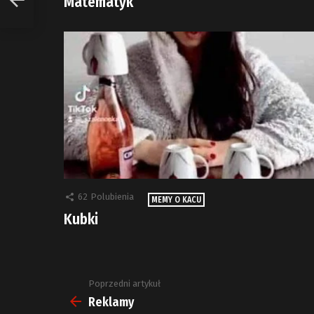
Matematyk
62
Polubienia
MEMY O KACU
Kubki
Poprzedni artykuł
Zobacz
więcej
Reklamy