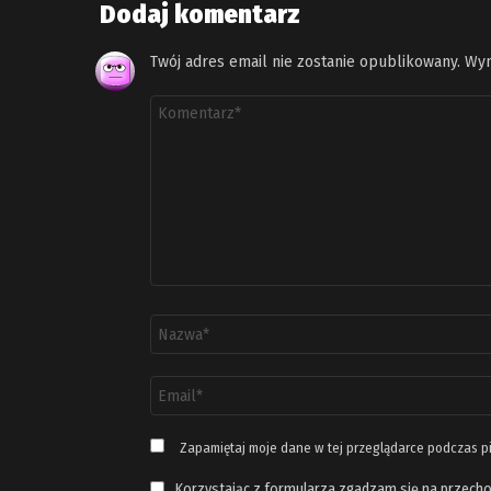
Dodaj komentarz
Twój adres email nie zostanie opublikowany.
Wym
Komentarz
*
Nazwa
*
Adres
email
*
Zapamiętaj moje dane w tej przeglądarce podczas p
Korzystając z formularza zgadzam się na przecho