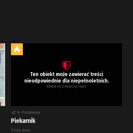
Ten obiekt może zawierać treści
nieodpowiednie dla niepełnoletnich.
Kliknij by zobaczyć wpis
14
Polubienia
Piekarnik
3 lata temu