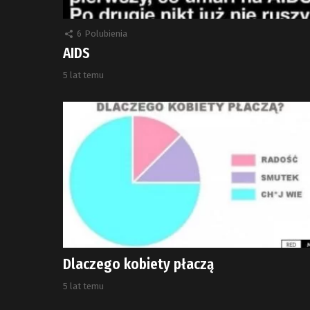
6
Polubienia
AIDS
5 lat temu
Dlaczego kobiety płaczą
5 lat temu