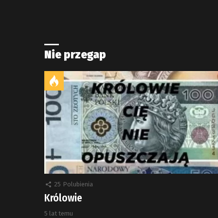
Nie przegap
25
Polubienia
Królowie
5 lat temu