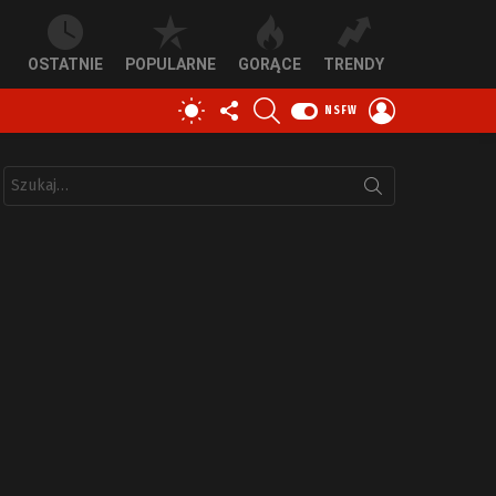
OSTATNIE
POPULARNE
GORĄCE
TRENDY
OBSERWUJ
SZUKAJ
ZALOGUJ
PRZEŁĄCZ
NSFW
NAS
SIĘ
SKÓRKĘ
Szukaj: