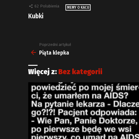
62
Polubienia
MEMY O KACU
Kubki
Poprzedni artykuł
Zobacz
więcej
Piąta klepka
Więcej z:
Bez kategorii