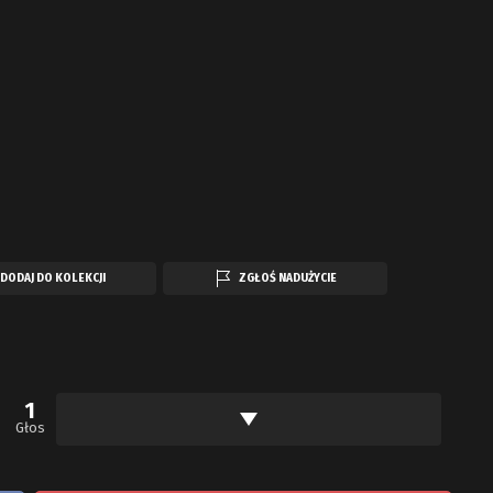
DODAJ DO KOLEKCJI
ZGŁOŚ NADUŻYCIE
1
Głos