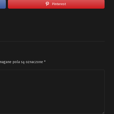
Pinterest
agane pola są oznaczone
*