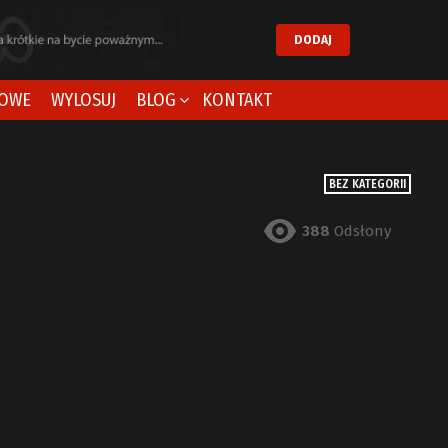
DODAJ
OWE
WYLOSUJ
BLOG
KONTAKT
BEZ KATEGORII
388
Odsłony