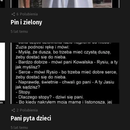
6
Polubienia
Pin i zielony
5 lat temu
2
Polubienia
Pani pyta dzieci
5 lat temu