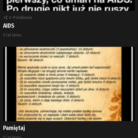
6
Polubienia
AIDS
5 lat temu
Pamiętaj
5 lat temu