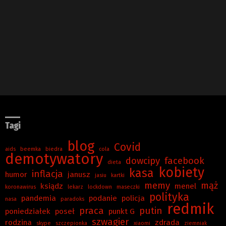
Tagi
blog
Covid
aids
beemka
biedra
cola
demotywatory
dowcipy
facebook
dieta
kobiety
kasa
inflacja
humor
janusz
jasiu
kartki
memy
mąż
ksiądz
menel
koronawirus
lekarz
lockdown
maseczki
polityka
pandemia
podanie
policja
nasa
paradoks
redmik
praca
putin
poniedziałek
poseł
punkt G
szwagier
rodzina
zdrada
skype
szczepionka
xiaomi
ziemniak