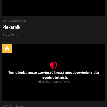
14
Polubienia
Piekarnik
3 lata temu
Ten obiekt może zawierać treści nieodpowiednie dla
niepełnoletnich.
Kliknij by zobaczyć wpis
7
Polubienia