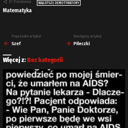
37
Polubienia
NAJLEPSZE DEMOTYWATORY
Matematyka
Poprzedni artykuł
Następny artykuł
Zobacz
więcej
Szef
Piłeczki
Więcej z:
Bez kategorii