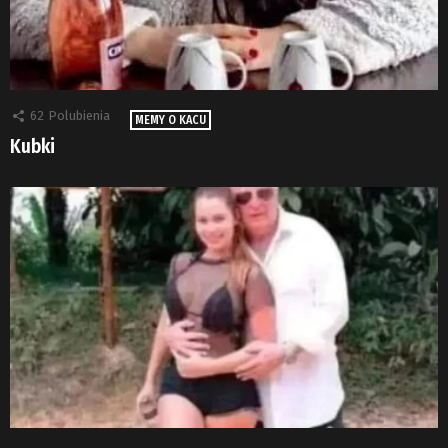
62
Polubienia
MEMY O KACU
Kubki