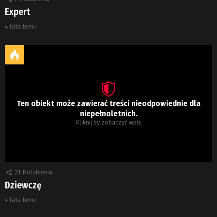
Expert
4 lata temu
Ten obiekt może zawierać treści nieodpowiednie dla
niepełnoletnich.
Kliknij by zobaczyć wpis
21
Polubienia
Dziewczę
4 lata temu