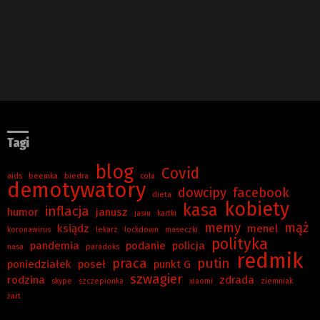
Tagi
blog
Covid
aids
beemka
biedra
cola
demotywatory
dowcipy
facebook
dieta
kobiety
kasa
inflacja
humor
janusz
jasiu
kartki
memy
mąż
ksiądz
menel
koronawirus
lekarz
lockdown
maseczki
polityka
pandemia
podanie
policja
nasa
paradoks
redmik
praca
putin
poniedziałek
poseł
punkt G
szwagier
rodzina
zdrada
skype
szczepionka
xiaomi
ziemniak
żart