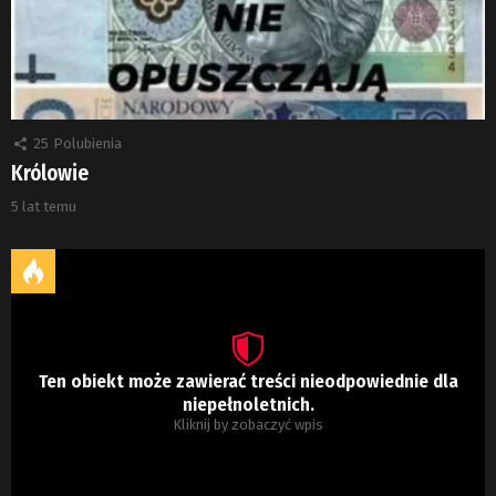
25
Polubienia
Królowie
5 lat temu
Ten obiekt może zawierać treści nieodpowiednie dla
niepełnoletnich.
Kliknij by zobaczyć wpis