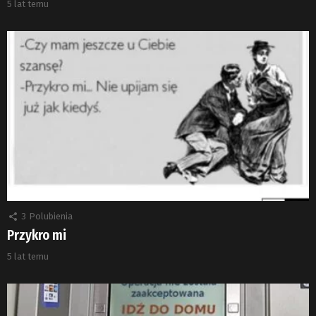
5 lat temu
3
Polubienia
Przykro mi
5 lat temu