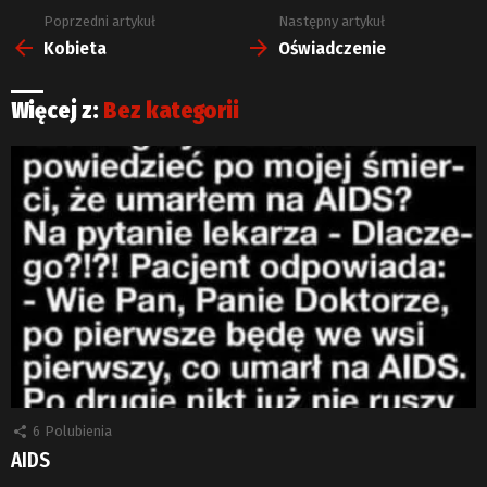
Poprzedni artykuł
Następny artykuł
Zobacz
więcej
Kobieta
Oświadczenie
Więcej z:
Bez kategorii
6
Polubienia
AIDS