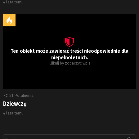
4 lata temu
Ten obiekt może zawierać treści nieodpowiednie dla
niepełnoletnich.
Kliknij by zobaczyć wpis
21
Polubienia
Dziewczę
4 lata temu
Szukaj: