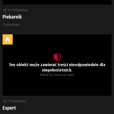
14
Polubienia
Piekarnik
3 lata temu
Ten obiekt może zawierać treści nieodpowiednie dla
niepełnoletnich.
Kliknij by zobaczyć wpis
7
Polubienia
Expert