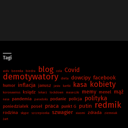
Tagi
blog
Covid
aids
beemka
biedra
cola
demotywatory
dowcipy
facebook
dieta
kobiety
kasa
inflacja
humor
janusz
jasiu
kartki
memy
mąż
ksiądz
menel
koronawirus
lekarz
lockdown
maseczki
polityka
pandemia
podanie
policja
nasa
paradoks
redmik
praca
putin
poniedziałek
poseł
punkt G
szwagier
rodzina
zdrada
skype
szczepionka
xiaomi
ziemniak
żart