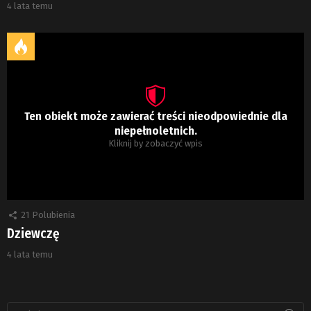
4 lata temu
Ten obiekt może zawierać treści nieodpowiednie dla
niepełnoletnich.
Kliknij by zobaczyć wpis
21
Polubienia
Dziewczę
4 lata temu
Szukaj: