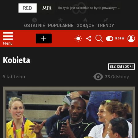
OSTATNIE
POPULARNE
GORĄCE
TRENDY
OBSERWUJ
SZUKAJ
Z
PRZEŁĄCZ
NSFW
NAS
S
SKÓRKĘ
Menu
Kobieta
BEZ KATEGORII
5 lat temu
33
Odsłony