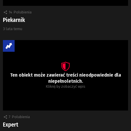
14
Polubienia
Piekarnik
3 lata temu
Ten obiekt może zawierać treści nieodpowiednie dla
niepełnoletnich.
Kliknij by zobaczyć wpis
7
Polubienia
Expert