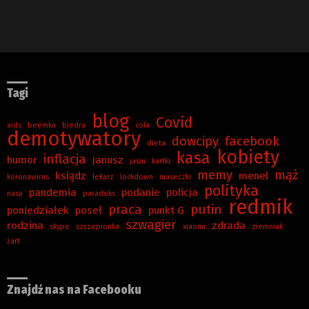
Tagi
blog
Covid
aids
beemka
biedra
cola
demotywatory
dowcipy
facebook
dieta
kobiety
kasa
inflacja
humor
janusz
jasiu
kartki
memy
mąż
ksiądz
menel
koronawirus
lekarz
lockdown
maseczki
polityka
pandemia
podanie
policja
nasa
paradoks
redmik
praca
putin
poniedziałek
poseł
punkt G
szwagier
rodzina
zdrada
skype
szczepionka
xiaomi
ziemniak
żart
Znajdź nas na Facebooku