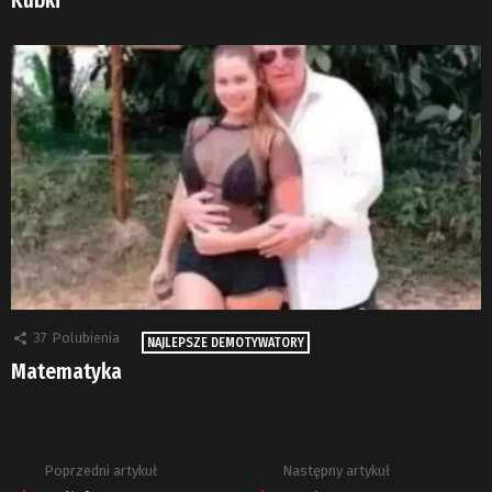
Kubki
37
Polubienia
NAJLEPSZE DEMOTYWATORY
Matematyka
Poprzedni artykuł
Następny artykuł
Zobacz