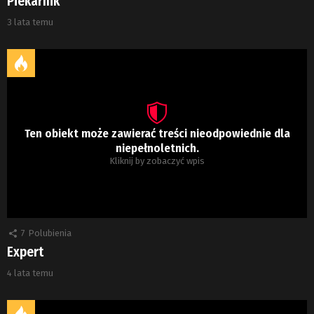
Piekarnik
3 lata temu
Ten obiekt może zawierać treści nieodpowiednie dla
niepełnoletnich.
Kliknij by zobaczyć wpis
7
Polubienia
Expert
4 lata temu