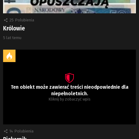
25
Polubienia
Królowie
5 lat temu
Ten obiekt może zawierać treści nieodpowiednie dla
niepełnoletnich.
Kliknij by zobaczyć wpis
14
Polubienia