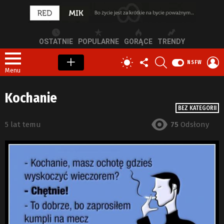
OSTATNIE
POPULARNE
GORĄCE
TRENDY
OBSERWUJ
SZUKAJ
Z
PRZEŁĄCZ
NSFW
NAS
S
SKÓRKĘ
Menu
Kochanie
BEZ KATEGORII
5 lat temu
75
Odsłony