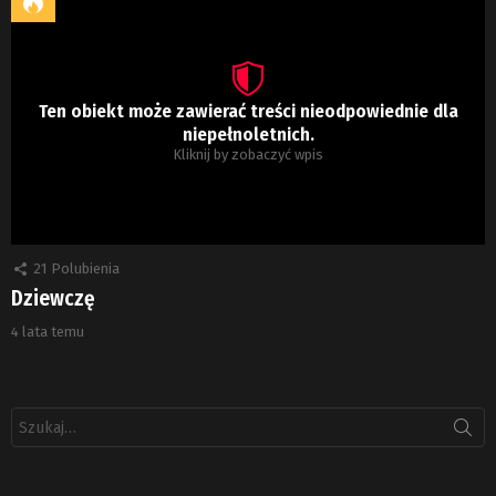
Ten obiekt może zawierać treści nieodpowiednie dla
niepełnoletnich.
Kliknij by zobaczyć wpis
21
Polubienia
Dziewczę
4 lata temu
Szukaj: