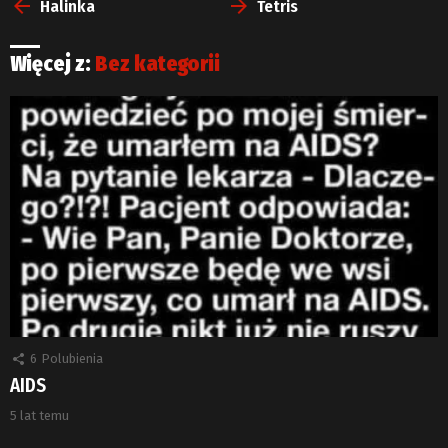
więcej
Halinka
Tetris
Więcej z:
Bez kategorii
6
Polubienia
AIDS
5 lat temu