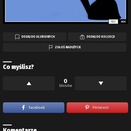
DODAJ DO ULUBIONYCH
DODAJ DO KOLEKCJI
ZGŁOŚ NADUŻYCIE
Co myślisz?
0
Głosów
Facebook
Pinterest
Komentarze