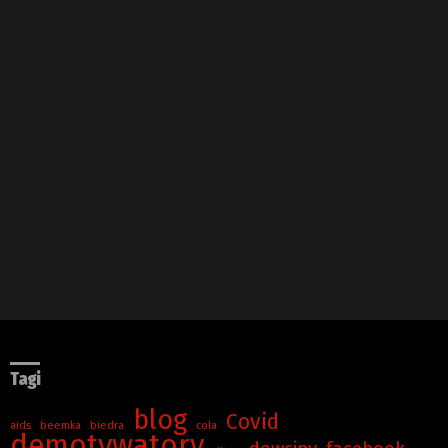
Tagi
blog
Covid
aids
beemka
biedra
cola
demotywatory