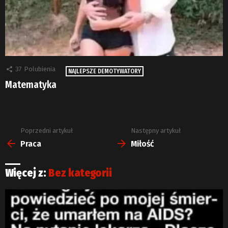
37
Polubienia
NAJLEPSZE DEMOTYWATORY
Matematyka
Poprzedni artykuł
Następny artykuł
Zobacz
więcej
Praca
Miłość
Więcej z:
Bez kategorii