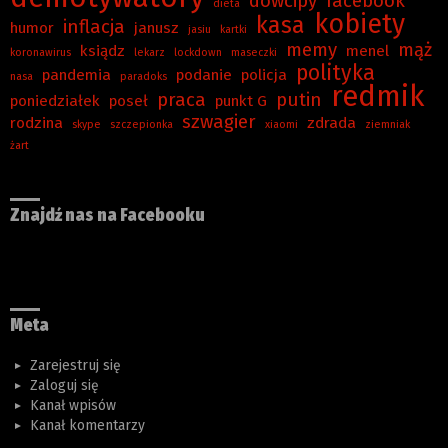
dowcipy
facebook
dieta
kobiety
kasa
inflacja
humor
janusz
jasiu
kartki
memy
mąż
ksiądz
menel
koronawirus
lekarz
lockdown
maseczki
polityka
pandemia
podanie
policja
nasa
paradoks
redmik
praca
putin
poniedziałek
poseł
punkt G
szwagier
rodzina
zdrada
skype
szczepionka
xiaomi
ziemniak
żart
Znajdź nas na Facebooku
Meta
Zarejestruj się
Zaloguj się
Kanał wpisów
Kanał komentarzy