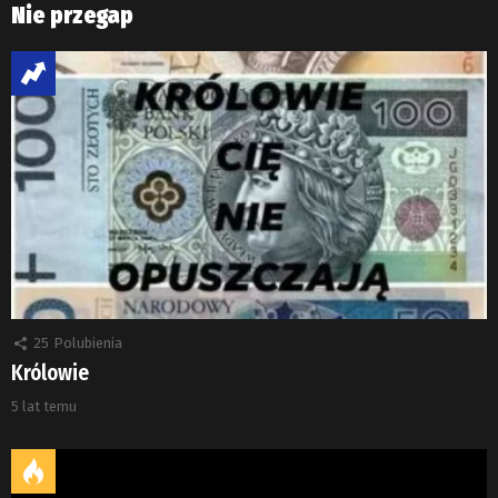
Nie przegap
25
Polubienia
Królowie
5 lat temu