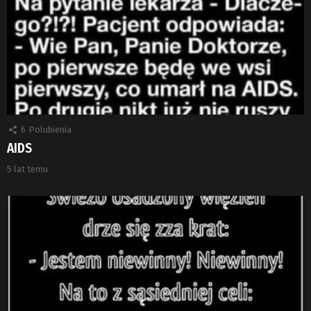
6
Polubienia
AIDS
5 lat temu