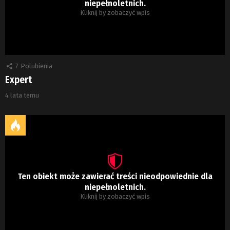
niepełnoletnich.
Kliknij by zobaczyć wpis
7
Polubienia
Expert
4 lata temu
Ten obiekt może zawierać treści nieodpowiednie dla
niepełnoletnich.
Kliknij by zobaczyć wpis