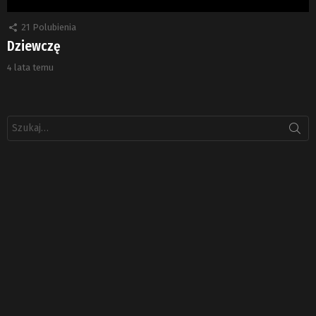
21
Polubienia
Dziewczę
4 lata temu
Szukaj: