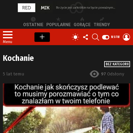
OSTATNIE
POPULARNE
GORĄCE
TRENDY
OBSERWUJ
SZUKAJ
Z
PRZEŁĄCZ
NSFW
NAS
S
SKÓRKĘ
Menu
Kochanie
BEZ KATEGORII
5 lat temu
97
Odsłony