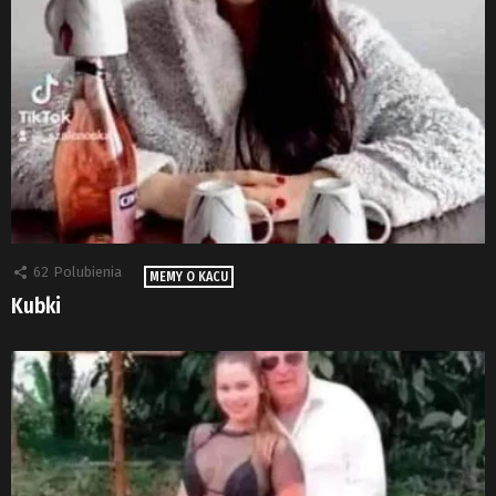
62
Polubienia
MEMY O KACU
Kubki