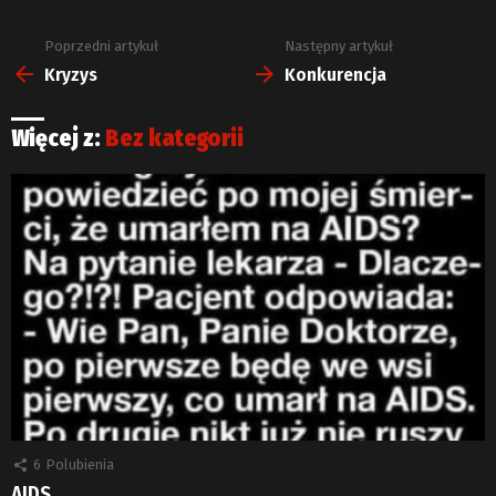
Poprzedni artykuł
Następny artykuł
Zobacz
więcej
Kryzys
Konkurencja
Więcej z:
Bez kategorii
6
Polubienia
AIDS