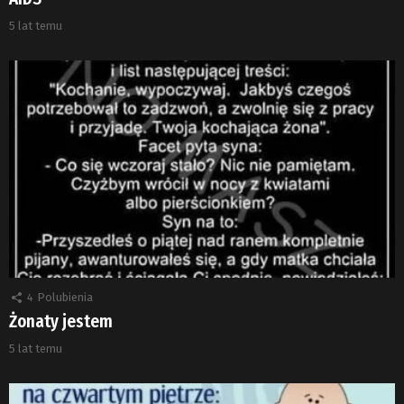
5 lat temu
4
Polubienia
Żonaty jestem
5 lat temu