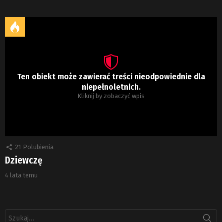
Ten obiekt może zawierać treści nieodpowiednie dla
niepełnoletnich.
Kliknij by zobaczyć wpis
21
Polubienia
Dziewczę
4 lata temu
Szukaj: