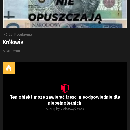
25
Polubienia
Królowie
5 lat temu
Ten obiekt może zawierać treści nieodpowiednie dla
niepełnoletnich.
Kliknij by zobaczyć wpis