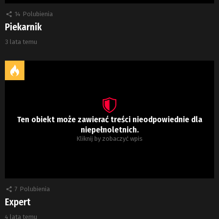
14
Polubienia
Piekarnik
3 lata temu
Ten obiekt może zawierać treści nieodpowiednie dla
niepełnoletnich.
Kliknij by zobaczyć wpis
7
Polubienia
Expert
4 lata temu