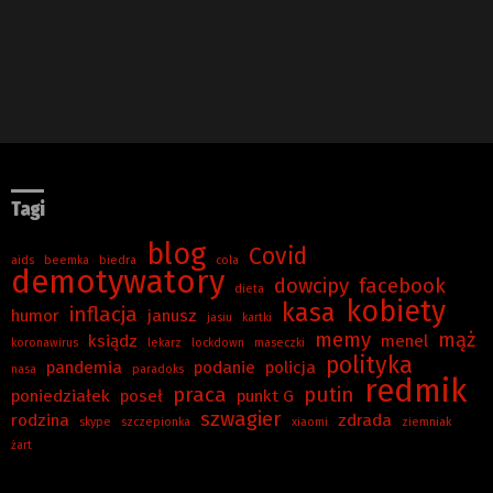
Tagi
blog
Covid
aids
beemka
biedra
cola
demotywatory
dowcipy
facebook
dieta
kobiety
kasa
inflacja
humor
janusz
jasiu
kartki
memy
mąż
ksiądz
menel
koronawirus
lekarz
lockdown
maseczki
polityka
pandemia
podanie
policja
nasa
paradoks
redmik
praca
putin
poniedziałek
poseł
punkt G
szwagier
rodzina
zdrada
skype
szczepionka
xiaomi
ziemniak
żart