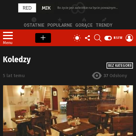
OSTATNIE
POPULARNE
GORĄCE
TRENDY
OBSERWUJ
SZUKAJ
Z
PRZEŁĄCZ
NSFW
NAS
S
SKÓRKĘ
Menu
Koledzy
BEZ KATEGORII
5 lat temu
37
Odsłony